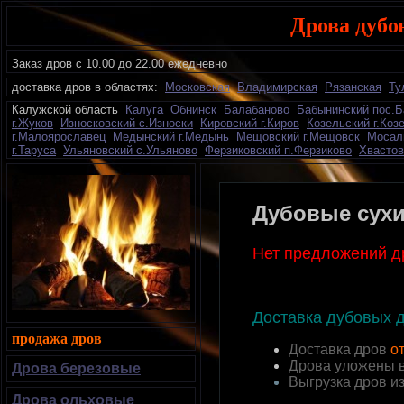
Дрова дубо
Заказ дров с 10.00 до 22.00 ежедневно
доставка дров в областях:
Московская
Владимирская
Рязанская
Ту
К
алужской область
Калуга
Обнинск
Балабаново
Бабынинский пос.
г.Жуков
Износковский с.Износки
Кировский г.Киров
Козельский г.Коз
г.Малоярославец
Медынский г.Медынь
Мещовский г.Мещовск
Мосал
г.Таруса
Ульяновский с.Ульяново
Ферзиковский п.Ферзиково
Хвастов
Д
убовые сухи
Нет предложений д
Доставка дубовых 
продажа дров
Доставка дров
от
Дрова уложены 
Дрова березовые
Выгрузка дров и
Дрова ольховые