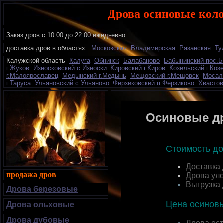
Дрова осиновые коло
Заказ дров с 10.00 до 22.00 ежедневно
доставка дров в областях:
Московская
Владимирская
Рязанская
Ту
К
алужской область
Калуга
Обнинск
Балабаново
Бабынинский пос.
г.Жуков
Износковский с.Износки
Кировский г.Киров
Козельский г.Коз
г.Малоярославец
Медынский г.Медынь
Мещовский г.Мещовск
Мосал
г.Таруса
Ульяновский с.Ульяново
Ферзиковский п.Ферзиково
Хвастов
О
синовые др
Стоимость до
Доставка
продажа дров
Дрова ул
Выгрузка
Дрова березовые
Цена осинов
Дрова ольховые
Дрова дубовые
Дрова ест