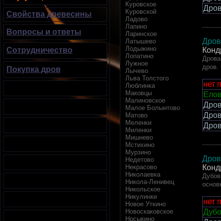
Куровское
Дров
Куровской
Свойства древесины
Ладово
.........
Лапино
Вопросы и ответы
Ларинское
Дров
Латышево
Лодыжино
Конд
Сотрудничество
Лопатино
Дрова
Лужное
дров.
Покупка дров
Лычево
Льва Толстого
нет 
Люблинка
Маковцы
Елов
Малиновское
Дров
Малое Болынтово
Дров
Матово
Меленки
Дров
Миленки
Мишнево
.........
Мстихино
Мурзино
Дров
Недетово
Некрасово
Конд
Николаевка
Дубов
Никола-Ленивец
основ
Никольское
Никулинки
нет 
Новое Уткино
Новоскаковское
Дубо
Носыкино