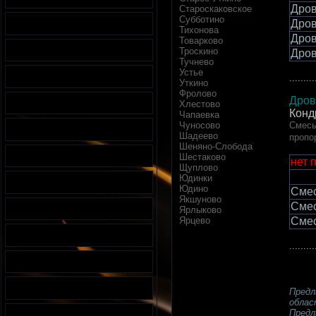
Дров
Староскаковское
Субботино
Дров
Тихонова
Дров
Товарково
Троскино
Дров
Тучнево
Устье
.........
Уткино
Фролово
Дров
Хлестово
Конд
Чапаевка
Чуносово
Смесь
Шадеево
пропо
Шеняно-Слобода
Шестаково
нет 
Щуплово
Юдинки
Юдино
Смес
Якшуново
Смес
Ярлыково
Ярцево
Смес
.........
Предл
облас
Предл