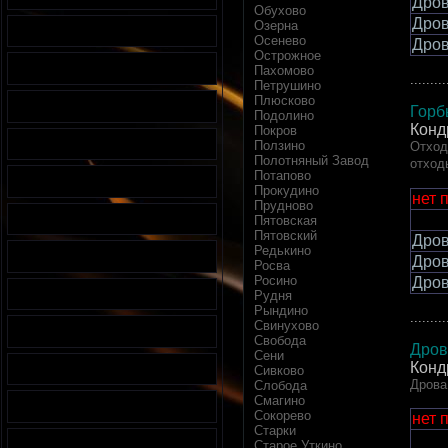
Дров
Обухово
Дров
Озерна
Осенево
Дров
Острожное
Пахомово
.........
Петрушино
Плюсково
Горб
Подолино
Конд
Покров
Ползино
Отход
Полотняный Завод
отход
Потапово
Прокудино
нет 
Прудново
Пятовская
Пятовский
Дров
Редькино
Дров
Росва
Росино
Дров
Рудня
Рындино
.........
Свинухово
Свобода
Дров
Сени
Конд
Сивково
Дрова
Слобода
Смагино
Сокорево
нет 
Старки
Старое Уткино