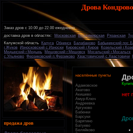
Дрова Кондрово
Заказ дров с 10.00 до 22.00 ежедневно
доставка дров в областях:
Московская
Владимирская
Рязанская
Ту
К
алужской область
Калуга
Обнинск
Балабаново
Бабынинский пос.
г.Жуков
Износковский с.Износки
Кировский г.Киров
Козельский г.Коз
Медынский г.Медынь
Мещовский г.Мещовск
Мосальский г.Мосальск
с.Ульяново
Ферзиковский п.Ферзиково
Хвастовичский с.Хвастовичи
населённые пункты
Др
Купит
Адамовское
Акатово
нет 
Акишево
Амур-Ключ
Андреевка
Аргуново
Бабенки
Барсуки
Дро
Барятино
продажа дров
Батуево
Беляйково