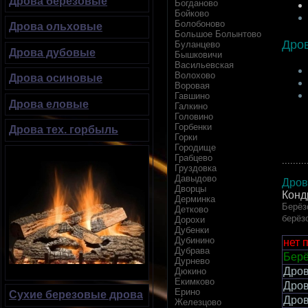
Дрова березовые
Богданово
Бойково
Болобоново
Дрова ольховые
Большое Болынтово
Дро
Буланцево
Дрова дубовые
Бышковичи
Васильевская
Волохово
Дрова осиновые
Воровая
Гавшино
Дрова еловые
Галкино
Головино
Горбенки
Дрова тех. горбыль
Горки
Городище
Грабцево
.........
Груздовка
Давыдово
Дров
Дворцы
Конд
Дерминка
Берёз
Детково
берёз
Дорохи
Дубенки
Дубинино
нет 
Дубрава
Берё
Дурнево
Дров
Дюкино
Екимково
Дров
Ерино
Сухие березовые дрова
Дров
Железцово