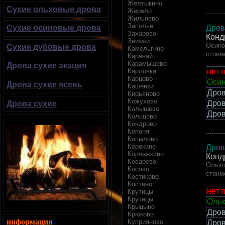
Желтыкино
Сухие ольховые дрова
Жерело
.........
Жильнево
Заполье
Дров
Сухие осиновые дрова
Захарово
Конд
Звизжи
Осино
Сухие дубовые дрова
Камельгино
стоим
Каравай
Карамышево
Дрова сухие акация
Карловка
нет 
Карцово
Осин
Дрова сухие ясень
Кашенки
Дров
Кирьяново
Кожухово
Дров
Дрова сухие
Колышево
Дров
Кольцово
Кондрово
Копоня
.........
Копылово
Корокино
Дров
Корчажкино
Конд
Косарево
Ольхо
Косово
стоим
Костиково
Костино
нет 
Крутицы
Крутицы
Ольх
Крыцыно
Дров
Крюково
информация
Куприяново
Дров