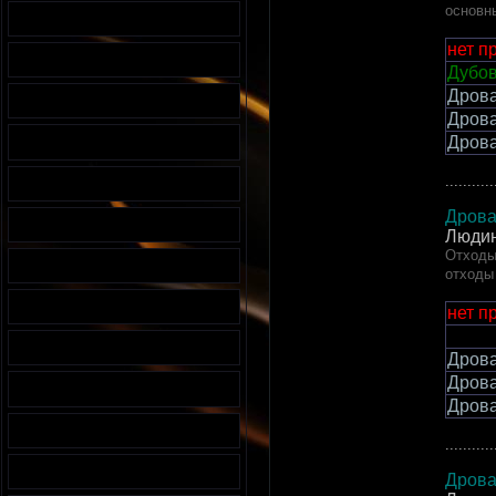
основн
нет п
Дубов
Дров
Дров
Дров
...........
Дрова
Людин
Отходы
отходы
нет п
Дрова
Дрова
Дрова
...........
Дрова