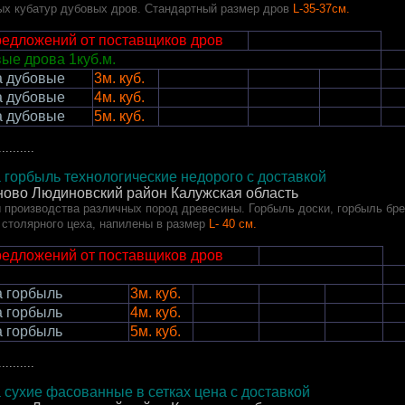
ых кубатур дубовых дров. Стандартный размер дров
L-35-37см.
редложений от поставщиков дров
ые дрова 1куб.м.
а дубовые
3м. куб.
а дубовые
4м. куб.
а дубовые
5м. куб.
..........
 горбыль технологические недорого
с доставкой
ово Людиновский район
Калужская область
 производства различных пород древесины. Горбыль доски, горбыль бре
 столярного цеха, напилены в размер
L- 40 см.
редложений от поставщиков дров
 горбыль
3м. куб.
 горбыль
4м. куб.
 горбыль
5м. куб.
..........
 сухие фасованные в сетках цена с доставкой