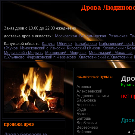
Дрова Людиново
Заказ дров с 10.00 до 22.00 ежедневно
доставка дров в областях:
Московская
Владимирская
Рязанская
Ту
К
алужской область
Калуга
Обнинск
Балабаново
Бабынинский пос.
г.Жуков
Износковский с.Износки
Кировский г.Киров
Козельский г.Коз
Медынский г.Медынь
Мещовский г.Мещовск
Мосальский г.Мосальск
с.Ульяново
Ферзиковский п.Ферзиково
Хвастовичский с.Хвастовичи
населённые пункты
Дро
Купить
Агеевка
Алексеевский
нет 
Андреево-Палики
Бабановка
Березовка
Буда
Букань
Бытошь
Дров
Вербежичи
продажа дров
Верзебнево
Войлово
Дрова березовые