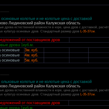
..........
 осиновые колотые и не колотые цена с доставкой
ово Людиновский район
Калужская область
ые дрова естественной влажности в коре, цена дров с доставкой, расчё
ых кубатур осиновых дров. Стандартный размер дров
L-35-37см.
редложений от поставщиков дров
вые дрова 1куб.м.
а осиновые
3м. куб.
а осиновые
4м. куб.
а осиновые
5м. куб.
..........
 ольховые колотые и не колотые цена с доставкой
ово Людиновский район
Калужская область
ые дрова естественной влажности в коре, цена дров с доставкой, расчё
ых кубатур осиновых дров. Стандартный размер дров
L-35-37см.
редложений от поставщиков дров
вые дрова 1куб.м.