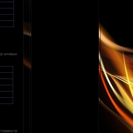
ур еловых
стоимости