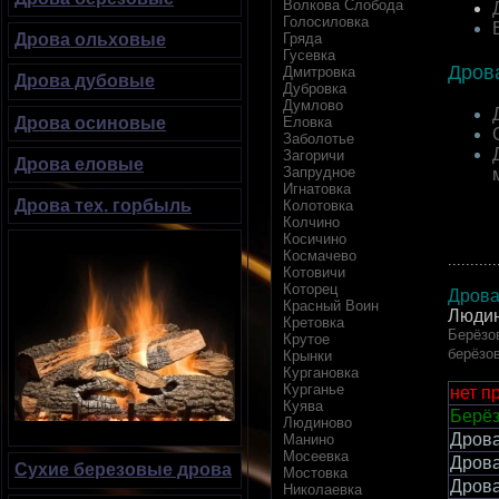
Волкова Слобода
Голосиловка
Гряда
Дрова ольховые
Гусевка
Дров
Дмитровка
Дрова дубовые
Дубровка
Думлово
Еловка
Дрова осиновые
Заболотье
Загоричи
Дрова еловые
Запрудное
Игнатовка
Дрова тех. горбыль
Колотовка
Колчино
Косичино
Космачево
...........
Котовичи
Которец
Дрова
Красный Воин
Людин
Кретовка
Берёзов
Крутое
берёзо
Крынки
Кургановка
Курганье
нет п
Куява
Берёз
Людиново
Дров
Манино
Мосеевка
Дров
Сухие березовые дрова
Мостовка
Дров
Николаевка