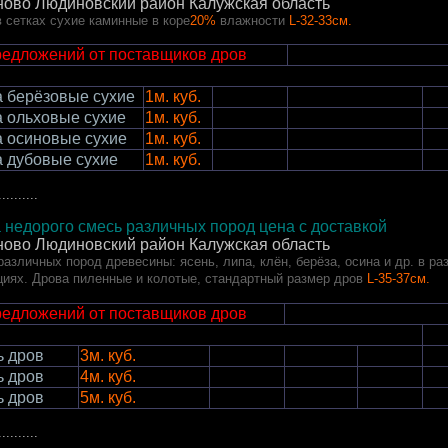
ово Людиновский район
Калужская область
 сетках сухие каминные в коре
20%
влажности
L-32-33см.
редложений от поставщиков дров
 берёзовые сухие
1м. куб.
 ольховые сухие
1м. куб.
 осиновые сухие
1м. куб.
 дубовые сухие
1м. куб.
..........
 недорого смесь различных пород цена с доставкой
ово Людиновский район Калужская область
азличных пород древесины: ясень, липа, клён, берёза, осина и др. в р
циях. Дрова пиленные и колотые, стандартный размер дров
L-35-37см.
редложений от поставщиков дров
 дров
3м. куб.
 дров
4м. куб.
 дров
5м. куб.
..........