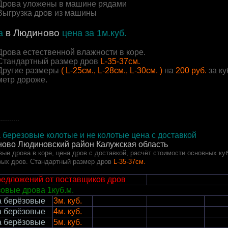
Дрова уложены в машине рядами
Выгрузка дров из машины
в Людиново
а
цена за 1м.куб.
Дрова естественной влажности в коре.
Стандартный размер дров
L-35-37см.
Другие размеры
( L-25см., L-28см., L-30см. )
на
200 руб.
за ку
метр дороже.
..........
 березовые колотые и не колотые цена с доставкой
ово Людиновский район
Калужская область
ые дрова в коре, цена дров с доставкой, расчёт стоимости основных ку
вых дров. Стандартный размер дров
L-35-37см.
редложений от поставщиков дров
овые дрова 1куб.м.
а берёзовые
3м. куб.
а берёзовые
4м. куб.
а берёзовые
5м. куб.