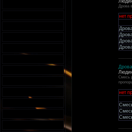
Людин
Дрова в
нет п
Дрова
Дрова
Дрова
Дрова
...........
Дрова
Людин
Смесь р
пропор
нет п
Смесь
Смесь
Смесь
...........