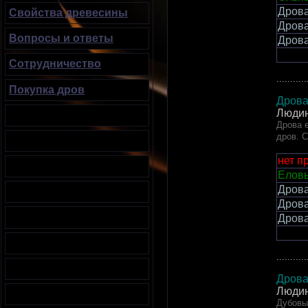
Дров
Свойства древесины
Дров
Вопросы и ответы
Дров
Сотрудничество
...........
Покупка дров
Дрова
Людин
Дрова е
дров. 
нет п
Еловы
Дров
Дров
Дров
...........
Дрова
Людин
Дубовые