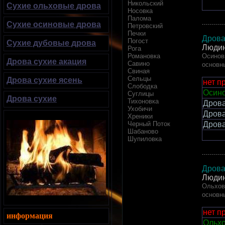
Никольский
Сухие ольховые дрова
Носовка
Палома
...........
Сухие осиновые дрова
Петровский
Печки
Дрова
Погост
Сухие дубовые дрова
Людин
Рога
Романовка
Осинов
Дрова сухие акация
Савино
основн
Свиная
Сельцы
Дрова сухие ясень
нет п
Слободка
Осино
Суглицы
Дрова сухие
Тихоновка
Дров
Ухобичи
Дров
Хреники
Черный Поток
Дров
Шабаново
Шупиловка
...........
Дрова
Людин
Ольхов
основн
нет п
информация
Ольхо