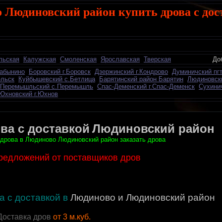
 Людиновский район купить дрова с дос
льская
Калужская
Смоленская
Ярославская
Тверская
Добавить о
Бабынино
Боровский г.Боровск
Дзержинский г.Кондрово
Думиничский пг
ельск
Куйбышевский с.Бетлица
Барятинский район Барятин
Людиновск
Перемышльский с.Перемышль
Спас-Деменский г.Спас-Деменск
Сухинич
Юхновский г.Юхнов
ва с доставкой
Людиновский район
 дрова в Людиново Людиновский район заказать дрова
предложений от поставщиков дров
а с доставкой в
Людиново и Людиновский район
Доставка дров
от 3 м.куб.