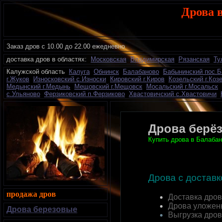
Дрова в
Заказ дров с 10.00 до 22.00 ежедневно
доставка дров в областях:
Московская
Владимирская
Рязанская
Ту
К
алужской область
Калуга
Обнинск
Балабаново
Бабынинский пос.
г.Жуков
Износковский с.Износки
Кировский г.Киров
Козельский г.Коз
Медынский г.Медынь
Мещовский г.Мещовск
Мосальский г.Мосальск
с.Ульяново
Ферзиковский п.Ферзиково
Хвастовичский с.Хвастовичи
Дрова берёз
Купить дрова в Балабан
Дрова с достав
продажа дров
Доставка дров
Дрова уложен
Дрова березовые
Выгрузка дро