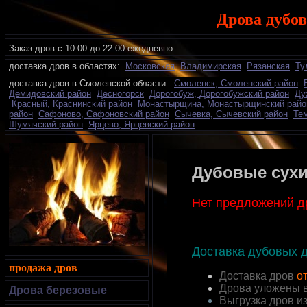
Дрова дубо
Заказ дров с 10.00 до 22.00 ежедневно
доставка дров в областях:
Московская
Владимирская
Рязанская
Ту
доставка дров в Смоленской области:
Смоленск, Смоленский район
Демидовский район
Десногорск
Дорогобуж, Дорогобужский район
Ду
Красный, Краснинский район
Монастырщина, Монастырщинский райо
район
Сафоново, Сафоновский район
Сычевка, Сычевский район
Те
Шумячский район
Ярцево, Ярцевский район
Д
убовые сухи
Нет предложений д
Доставка дубовых 
продажа дров
Доставка дров
от
Дрова уложены 
Дрова березовые
Выгрузка дров и