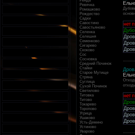
Ренда
Ельн
Ревячка
Дубовы
Ромашково
основ
Рождество
Садки
Савостино
нет 
Савостьяново
Дубо
Селенка
Дров
Селешня
Семенково
Дров
Сигарево
Дров
Скоково
Сос
Сосновка
..........
Средний Починок
Стайки
Дров
Старое Мутище
Ельн
Стряна
Отход
Суглица
отходы
Сухой Починок
Светилово
Титовка
нет 
Титово
Дров
Токарево
Дров
Торопово
Угрица
Дров
Ушаково
Дров
Усть-Демино
Устиново
Уварово
..........