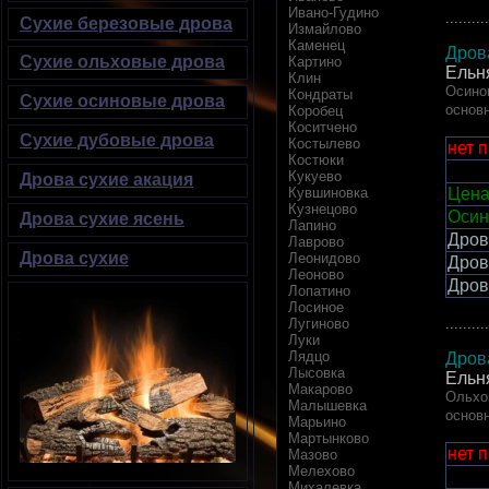
Ивано-Гудино
..........
Сухие березовые дрова
Измайлово
Каменец
Дров
Сухие ольховые дрова
Картино
Ельн
Клин
Осинов
Кондраты
Сухие осиновые дрова
основ
Коробец
Коситчено
Сухие дубовые дрова
Костылево
нет 
Костюки
Кукуево
Дрова сухие акация
Цена
Кувшиновка
Кузнецово
Осин
Дрова сухие ясень
Лапино
Дров
Лаврово
Дрова сухие
Леонидово
Дров
Леоново
Дров
Лопатино
Лосиное
..........
Лугиново
Луки
Лядцо
Дров
Лысовка
Ельн
Макарово
Ольхов
Малышевка
основ
Марьино
Мартынково
нет 
Мазово
Мелехово
Михалевка