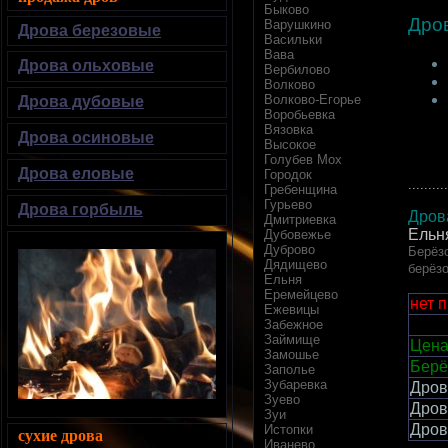
Быково
Дро
Варушкино
Дрова березовые
Васильки
Вава
Дрова ольховые
Вербилово
Волково
Волково-Егорье
Дрова дубовые
Воробьевка
Вязовка
Дрова осиновые
Высокое
Голубев Мох
Дрова еловые
Городок
..........
Гребенщина
Гурьево
Дрова горбыль
Дров
Дмитриевка
Ельн
Дубовежье
Дуброво
Берёзо
Дядищево
берёз
Ельня
Еремейцево
нет 
Ежевицы
Забежное
Займище
Цена
Замошье
Берё
Заполье
Зубаревка
Дров
Зуево
Дров
Зуи
Дров
Истопки
сухие дрова
Иванево