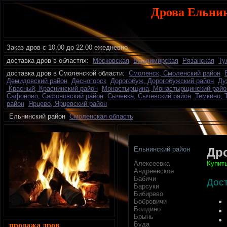
Дрова Ельнин
Заказ дров с 10.00 до 22.00 ежедневно
доставка дров в областях:
Московская
Владимирская
Рязанская
Ту
доставка дров в Смоленской области:
Смоленск, Смоленский район
Демидовский район
Десногорск
Дорогобуж, Дорогобужский район
Ду
Красный, Краснинский район
Монастырщина, Монастырщинский райо
Сафоново, Сафоновский район
Сычевка, Сычевский район
Темкино, 
район
Ярцево, Ярцевский район
Ельнинский район
Смоленская область
Ельнинский район
Др
Купит
Алексеевка
Андреевское
Бабичи
Дос
Барсуки
Бибирево
Бобровичи
Болдино
Брынь
Буда
продажа дров