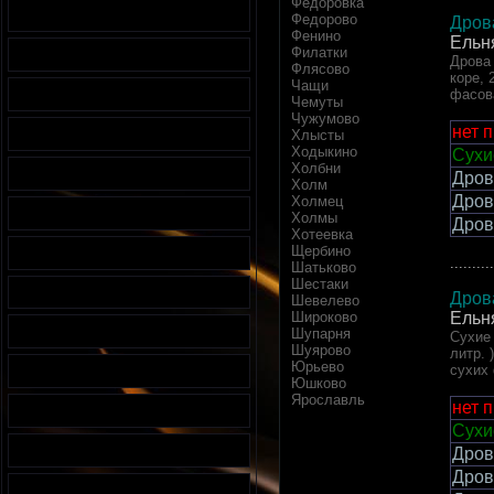
Федоровка
Федорово
Дров
Фенино
Ельн
Филатки
Дрова 
Флясово
коре, 
Чащи
фасов
Чемуты
Чужумово
нет 
Хлысты
Ходыкино
Сухи
Холбни
Дров
Холм
Дров
Холмец
Холмы
Дров
Хотеевка
Щербино
..........
Шатьково
Шестаки
Дров
Шевелево
Ельн
Широково
Шупарня
Сухие 
Шуярово
литр. 
Юрьево
сухих
Юшково
Ярославль
нет 
Сухи
Дров
Дров