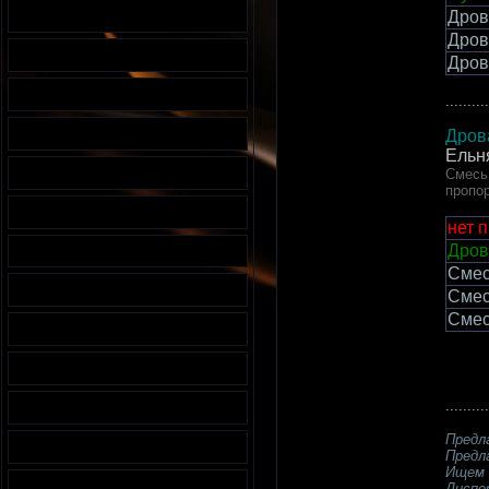
Дров
Дров
Дров
..........
Дров
Ельн
Смесь 
пропор
нет 
Дров
Смес
Смес
Смес
..........
Предл
Предл
Ищем 
Диспе