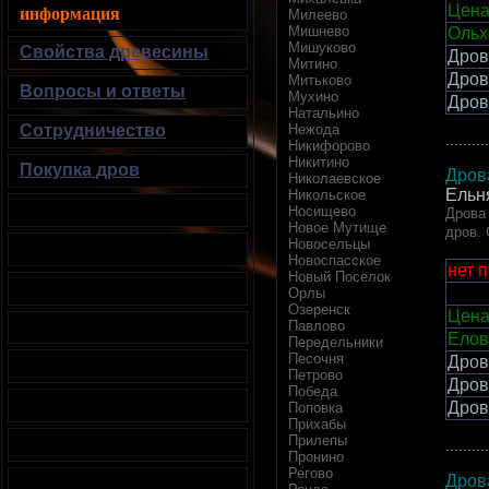
Цена
информация
Милеево
Мишнево
Ольх
Мишуково
Свойства древесины
Дров
Митино
Дров
Митьково
Вопросы и ответы
Мухино
Дров
Натальино
Сотрудничество
Нежода
..........
Никифорово
Никитино
Покупка дров
Дров
Николаевское
Ельн
Никольское
Носищево
Дрова 
Новое Мутище
дров.
Новосельцы
Новоспасское
нет 
Новый Поселок
Орлы
Озеренск
Цена
Павлово
Елов
Передельники
Песочня
Дров
Петрово
Дров
Победа
Дров
Поповка
Прихабы
Прилепы
..........
Пронино
Регово
Дров