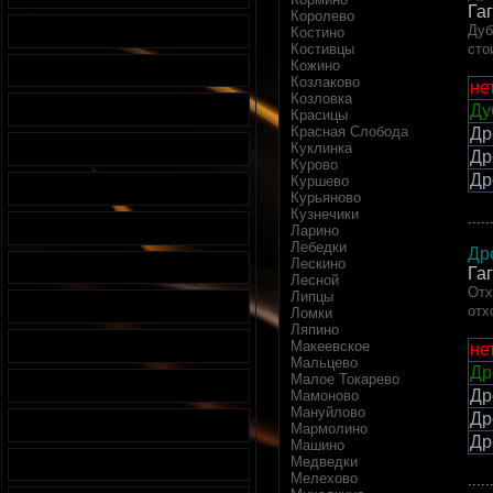
Га
Королево
Дуб
Костино
Костивцы
сто
Кожино
Козлаково
не
Козловка
Ду
Красицы
Красная Слобода
Др
Куклинка
Др
Курово
Др
Куршево
Курьяново
Кузнечики
.....
Ларино
Лебедки
Др
Лескино
Га
Лесной
Отх
Липцы
отх
Ломки
Ляпино
Макеевское
не
Мальцево
Др
Малое Токарево
Др
Мамоново
Мануйлово
Др
Мармолино
Др
Машино
Медведки
Мелехово
.....