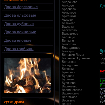
Андроново
Д
Анисово
Дрова березовые
Арденево
Арменево
Дрова ольховые
Аржаники
Ашково
Астахово
Дрова дубовые
Барсуки
Баскаково
Дрова осиновые
Батюшково
Беливцы
Дрова еловые
Белкино
.....
Битюково
Благодатное
Дрова горбыль
Др
Бочкари
Большие Ломы
Га
Большие Подъелки
Бер
Болычево
бер
Борщуково
Борняки
не
Брылево
Будаево
Бурцево
Це
Буриново
Бе
Васильево
Васильевское
Др
Василисино
Др
Величково
Веригино
Др
сухие дрова
Вешки