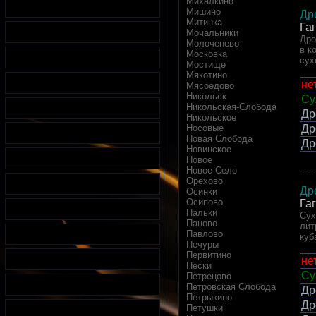
Михалкино
Мишино
Др
Митинка
Га
Мочальники
Дро
Молоченево
в к
Московка
сух
Мостище
Мякотино
не
Мясоедово
Никольск
Су
Никольская-Слобода
Др
Никольское
Носовые
Др
Новая Слобода
Др
Новинское
Новое
.....
Новое Село
Орехово
Др
Осинки
Осипово
Га
Пальки
Сух
Паново
лит
Павлово
куб
Печуры
Первитино
не
Пески
Су
Петрецово
Петровская Слобода
Др
Петрыкино
Др
Петушки