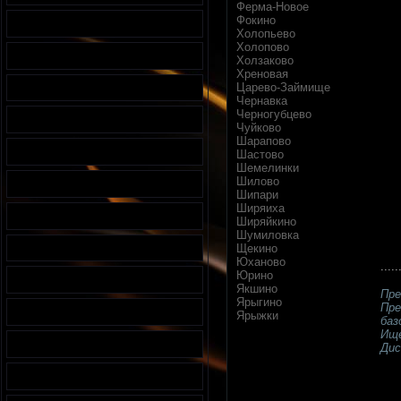
Ферма-Новое
Фокино
Холопьево
Холопово
Холзаково
Хреновая
Царево-Займище
Чернавка
Черногубцево
Чуйково
Шарапово
Шастово
Шемелинки
Шилово
Шипари
Ширяиха
Ширяйкино
Шумиловка
Щекино
Юханово
.....
Юрино
Якшино
Пре
Ярыгино
Пре
Ярыжки
баз
Ище
Дис