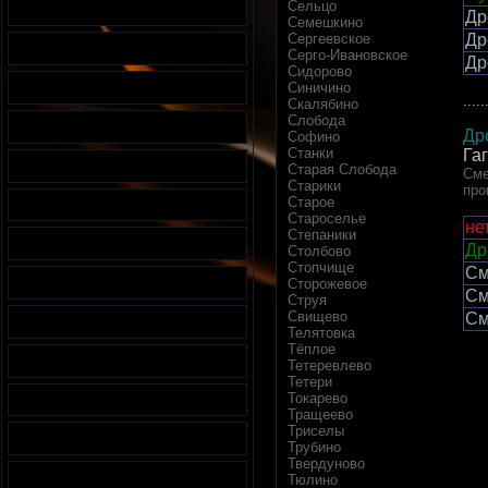
Сельцо
Др
Семешкино
Сергеевское
Др
Серго-Ивановское
Др
Сидорово
Синичино
.....
Скалябино
Слобода
Др
Софино
Станки
Га
Старая Слобода
Сме
Старики
про
Старое
Староселье
не
Степаники
Др
Столбово
Стопчище
См
Сторожевое
См
Струя
Свищево
См
Телятовка
Тёплое
Тетеревлево
Тетери
Токарево
Тращеево
Триселы
Трубино
Твердуново
Тюлино