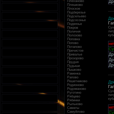
Плеханово
Др
Плешково
Плоское
.....
Подберезье
Подсельево
Др
Подсосонье
Га
Подвязье
Сух
Покров
лит
Поличня
куб
Полозово
Поповка
Попово
не
Потапово
Су
Пречистое
Др
Привалье
Прозорово
Др
Прудня
Др
Пудыши
Пышково
Раменка
.....
Рапово
Решетниково
Др
Родионово
Га
Родоманово
Сух
Руготино
лит
Рябцево
куб
Рябинки
Рыльково
не
Саматы
Самуйлово
Су