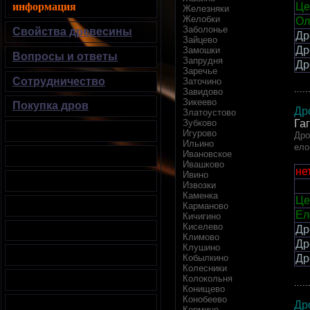
Це
информация
Железняки
Желобки
Ол
Заболонье
Свойства древесины
Др
Зайцево
Др
Замошки
Вопросы и ответы
Запрудня
Др
Заречье
Сотрудничество
Заточино
.....
Завидово
Зикеево
Покупка дров
Др
Златоустово
Зубково
Га
Игурово
Дро
Ильино
ело
Ивановское
Ивашково
не
Ивино
Извозки
Каменка
Це
Карманово
Ел
Кичигино
Киселево
Др
Климово
Др
Клушино
Кобылкино
Др
Колесники
Колокольня
.....
Конищево
Конобеево
Др
Кормино