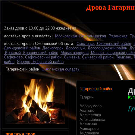
Дрова Гагарин
Заказ дров с 10.00 до 22.00 ежедневно
доставка дров в областях:
Московская
Владимирская
Рязанская
Ту
доставка дров в Смоленской области:
Смоленск, Смоленский район
Демидовский район
Десногорск
Дорогобуж, Дорогобужский район
Ду
Красный, Краснинский район
Монастырщина, Монастырщинский райо
Сафоново, Сафоновский район
Сычевка, Сычевский район
Темкино, 
район
Ярцево, Ярцевский район
Гагаринский район
Смоленская область
Гагаринский район
Д
Куп
Гагарин
Аббакумово
До
Акатово
Алексеевка
Алексияновка
Аленкино
Амшарево
Андреевка
продажа дров