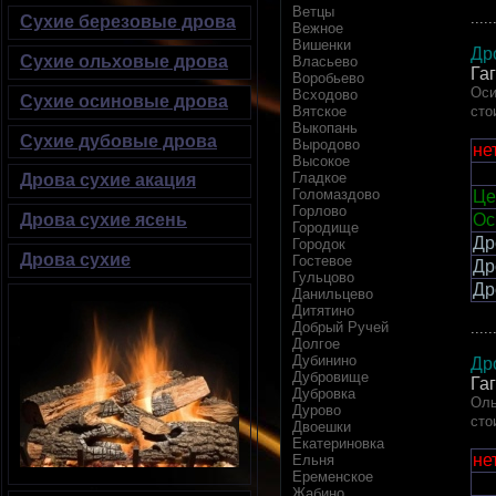
Ветцы
.....
Сухие березовые дрова
Вежное
Вишенки
Др
Сухие ольховые дрова
Власьево
Га
Воробьево
Оси
Всходово
Сухие осиновые дрова
Вятское
сто
Выкопань
Сухие дубовые дрова
Выродово
не
Высокое
Гладкое
Дрова сухие акация
Голомаздово
Це
Горлово
Ос
Дрова сухие ясень
Городище
Др
Городок
Дрова сухие
Гостевое
Др
Гульцово
Др
Данильцево
Дитятино
Добрый Ручей
.....
Долгое
Дубинино
Др
Дубровище
Га
Дубровка
Оль
Дурово
сто
Двоешки
Екатериновка
не
Ельня
Еременское
Жабино