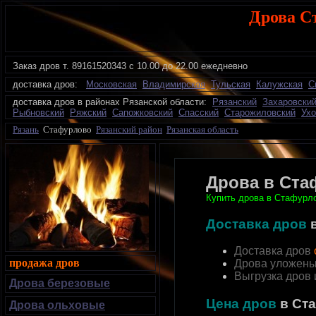
Дрова С
Заказ дров
т.
89161520343 с 10.00 до 22.00 ежедневно
доставка дров:
Московская
Владимирская
Тульская
Калужская
С
доставка дров в районах Рязанской области:
Рязанский
Захаровски
Рыбновский
Ряжский
Сапожковский
Спасский
Старожиловский
Ухо
Рязань
Стафурлово
Рязанский район
Рязанская область
Дрова в Ста
Купить дрова в Стафурло
Доставка дров
Доставка дров
продажа дров
Дрова уложены
Выгрузка дров
Дрова березовые
Цена дров
в Ст
Дрова ольховые