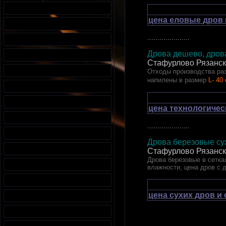
цена еловые дров 
.....................
Дрова дешево, дрова
Стафурлово Рязанск
Отходы производства раз
напилены в размер
L- 40
цена технологичес
.....................
Дрова березовые сух
Стафурлово Рязанск
Дрова березовые в сетках
влажности, цена дров с 
цена сухих дров и
.....................