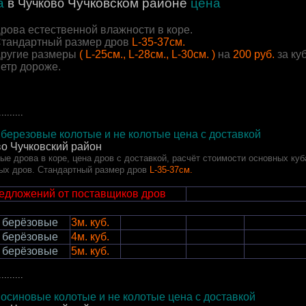
а
в
Чучковском районе
цена
Чучково
рова естественной влажности в коре.
тандартный размер дров
L-35-37см.
ругие размеры
( L-25см., L-28см., L-30см. )
на
200 руб.
за ку
етр дороже.
.........
березовые колотые и не колотые цена с доставкой
о Чучковский район
ые дрова в коре, цена дров с доставкой, расчёт стоимости основных куб
ых дров. Стандартный размер дров
L-35-37см.
редложений от поставщиков дров
 берёзовые
3м. куб.
 берёзовые
4м. куб.
 берёзовые
5м. куб.
.........
осиновые колотые и не колотые цена с доставкой