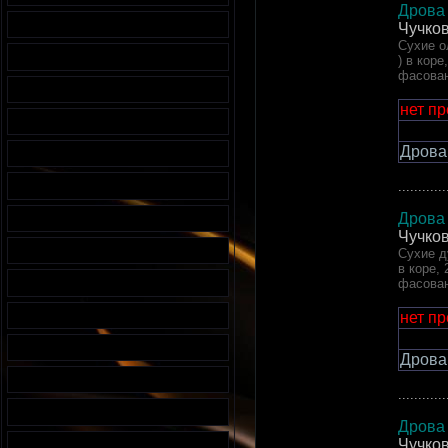
Дрова 
Чучков
Сухие о
) в кор
фасован
нет п
Дрова
............
Дрова 
Чучков
Сухие д
в коре,
фасован
нет п
Дрова
............
Дрова 
Чучков