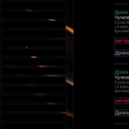
............
Дрова 
Чучков
Сухие б
) в кор
фасован
нет п
Дрова
............
Дрова 
Чучков
Сухие о
) в кор
фасован
нет п
Дрова
............