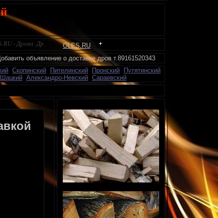
ой
U - Дрова. Дрова березовые. Продажа дров. Доставка дров. Дрова колотые. 
OLES.RU
о доставке дров т.89161520343
кий
Скопинский
Пителинский
Пронский
Путятинский
Шацкий
Александро-Невский
Сараевский
авкой