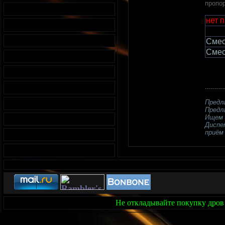
пропор
нет 
Смес
Смес
..........
Предл
Предл
Ищем 
Диспе
приём 
Не откладывайте покупку дров