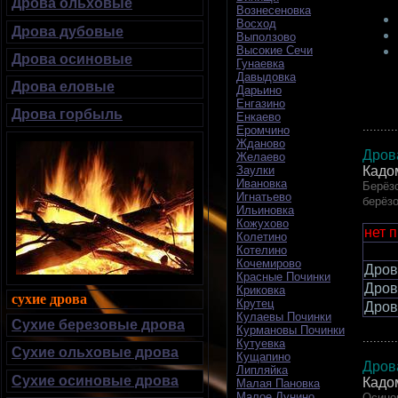
Дрова ольховые
Вознесеновка
Восход
Дрова дубовые
Выползово
Высокие Сечи
Дрова осиновые
Гунаевка
Давыдовка
Дрова еловые
Дарьино
Енгазино
Дрова горбыль
Енкаево
..........
Еромчино
Жданово
Дров
Желаево
Заулки
Кадо
Ивановка
Берёзо
Игнатьево
берёз
Ильиновка
Кожухово
нет 
Колетино
Котелино
Кочемирово
Дров
Красные Починки
Дров
Криковка
сухие дрова
Крутец
Дров
Кулаевы Починки
Сухие березовые дрова
Курмановы Починки
..........
Кутуевка
Сухие ольховые дрова
Кущапино
Дров
Липляйка
Сухие осиновые дрова
Кадо
Малая Пановка
Малое Лунино
Осинов