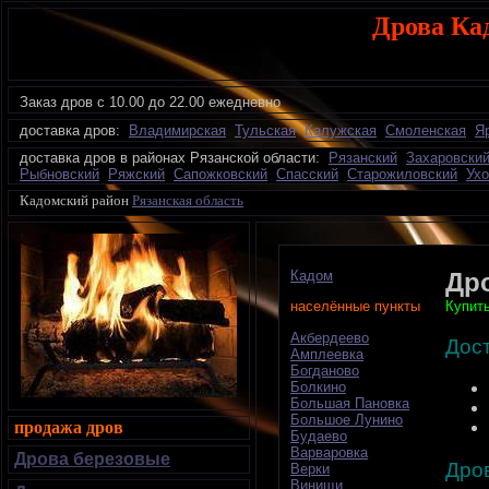
Дрова Ка
Заказ дров
с 10.00 до 22.00 ежедневно
доставка дров:
Владимирская
Тульская
Калужская
Смоленская
Я
доставка дров в районах Рязанской области:
Рязанский
Захаровски
Рыбновский
Ряжский
Сапожковский
Спасский
Старожиловский
Ухо
Кадомский район
Рязанская область
Кадом
Др
Купить
населённые пункты
Акбердеево
Дос
Амплеевка
Богданово
Болкино
Большая Пановка
Большое Лунино
продажа дров
Будаево
Варваровка
Дрова березовые
Дро
Верки
Винищи