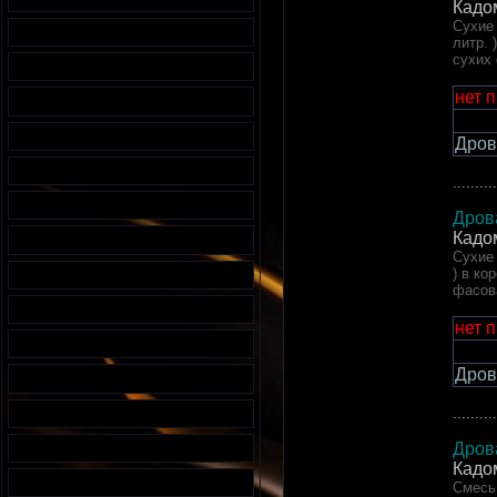
Кадо
Сухие 
литр. 
сухих
нет 
Дров
..........
Дров
Кадо
Сухие 
) в ко
фасов
нет 
Дров
..........
Дров
Кадо
Смесь 