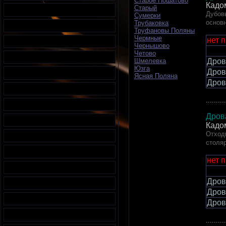
Старое Пошатово
Кадо
Старый
Дубовы
Сумерки
основ
Трубаковка
Труфановы Поляны
Чермные
нет 
Чернышово
Четово
Шмелевка
Дров
Юзга
Дров
Ясная Поляна
Дров
..........
Дров
Кадо
Отход
столяр
нет 
Дров
Дров
Дров
..........