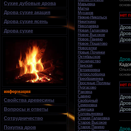
Сухие дубовые дрова
Марьевка
основ
Матча
Дрова сухие акация
Муханов
нет 
Нижне-Никольск
Дрова сухие ясень
Никиткино
Николаевка
Дров
Новая Галаховка
Дрова сухие
Дров
Новое Высокое
Новое Панино
Дров
Новое Пошатово
Новоселки
..........
Новые Починки
Октябрьское
Дров
Лесничество
Кадо
Панская
Ольхов
Петрикеевка
Петрослободка
основ
Преображенка
Просяные Поляны
нет 
Пургасово
информация
Раковка
Савино
Дров
Свойства древесины
Свободный
Дров
Семеновка
Дров
Вопросы и ответы
Симушка
Соловьяновка
Старая Галаховка
Сотрудничество
..........
Старое Высокое
Старое Панино
Покупка дров
Дров