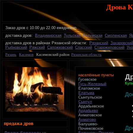
Дрова К
Заказ дров
с 10.00 до 22.00 ежедневно
доставка дров:
Владимирская
Тульская
Калужская
Смоленская
Я
доставка дров в районах Рязанской области:
Рязанский
Захаровски
Рыбновский
Ряжский
Сапожковский
Спасский
Старожиловский
Ухо
Рязань
Касимов
Касимовский район
Рязанская область
населённые пункты
Д
Гусевское
Купи
Гусь-Железный
Елатомское
Елатьма
До
Сынтульское
Сынтул
Ардабьевское
Ардабьево
Ахматовское
Ахматово
продажа дров
Балушево-
Др
Починковское
Балушевы Починки