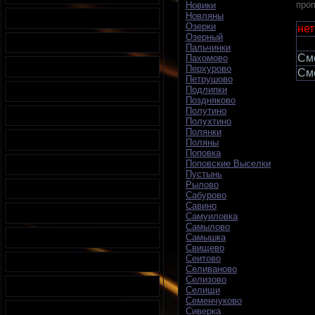
проп
Новики
Новляны
Озерки
нет
Озерный
Пальчинки
См
Пахомово
Перхурово
См
Петрушово
Подлипки
Поздняково
Полутино
Полухтино
Полянки
Поляны
Поповка
Поповские Выселки
Пустынь
Рылово
Сабурово
Савино
Самуиловка
Самылово
Самышка
Свищево
Сеитово
Селиваново
Селизово
Селищи
Семенчуково
Сиверка