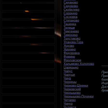
Сиданово
Сидорово
Скобелево
Сорокино
Сосновка
Степаново
Ташенка
Телеши
Темгенево
Тимохино
Толстиково
Уланова Гора
Урдово
Урядино
Федоровка
Фомино
Фроловское
Халымово Холопово
......
Царицыно
Чарус
Пре
Чаруши
Пре
Чаур
баз
Чернецы
Ище
Черново-Шеенки
Дис
Черновский
дров
Чернышово
Чернышово-Починки
Четаево
Чинур
Чуликса