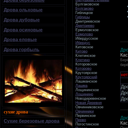
Дрова березовые
Булгаковское
Булгаково
Дрова ольховые
Гиблицкое
Гиблицы
Дрова дубовые
Дмитриевское
Дмитриево
Дрова осиновые
Ермоловское
Ермолово
Ибердусское
Дрова еловые
......
Ибердус
Китовское
Дрова горбыль
Дро
Китово
Кас
Клетинское
Берё
Клетино
Которовское
бер
Которово
Крутоярское
нет
Крутоярский
Лашманское
Лашма
Др
Лощининское
Др
Лощинино
Др
Новодеревенское
Новая Деревня
Овчинниковское
......
Овчинники
сухие дрова
Первинское
Дро
Перво
Сухие березовые дрова
Кас
Погостинское
Осин