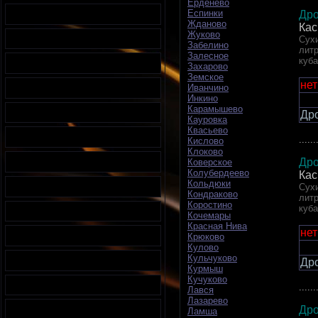
Ерденево
Еспинки
Дро
Жданово
Кас
Жуково
Сухи
Забелино
литр
Залесное
куб
Захарово
Земское
нет
Иванчино
Инкино
Карамышево
Др
Кауровка
Квасьево
......
Кислово
Клоково
Дро
Коверское
Колубердеево
Кас
Кольдюки
Сухи
Кондраково
литр
Коростино
куб
Кочемары
Красная Нива
нет
Крюково
Кулово
Кульчуково
Др
Курмыш
Кучуково
......
Лався
Лазарево
Дро
Ламша