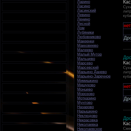
Кас
Ларино
Ласино
Сухи
Ласинский
литр
Левино
куб
Ленино
Лесной
нет
Лом
Лубяники
Любовниково
Др
Макеенки
Макковеево
......
Малеево
Малый Мутор
Дро
Мальцево
Кас
Марсево
Марсевский
Сухи
Марьино Данево
литр
Марьино-Заречное
куб
Мимишкино
Мишуково
нет
Монцево
Морозово
Мотказино
Др
Мунтово
Назарово
......
Нарышкино
Неклюдово
Дро
Некрасовка
Кас
Николаевка
Смес
Николаевское