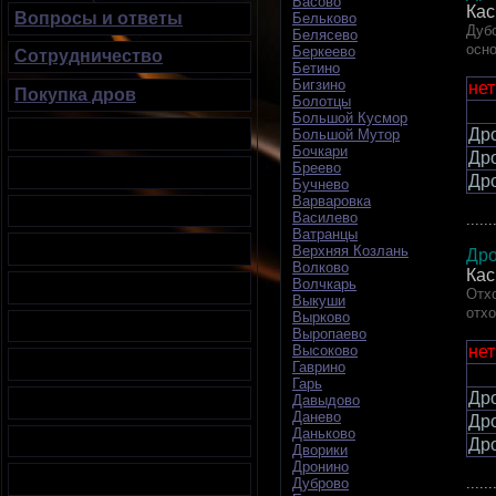
Басово
Кас
Вопросы и ответы
Бельково
Дубо
Белясево
осн
Беркеево
Сотрудничество
Бетино
Бигзино
нет
Покупка дров
Болотцы
Большой Кусмор
Др
Большой Мутор
Бочкари
Др
Бреево
Др
Бучнево
Варваровка
Василево
......
Ватранцы
Верхняя Козлань
Дро
Волково
Кас
Волчкарь
Отхо
Выкуши
отхо
Вырково
Выропаево
нет
Высоково
Гаврино
Гарь
Др
Давыдово
Данево
Др
Даньково
Др
Дворики
Дронино
......
Дуброво