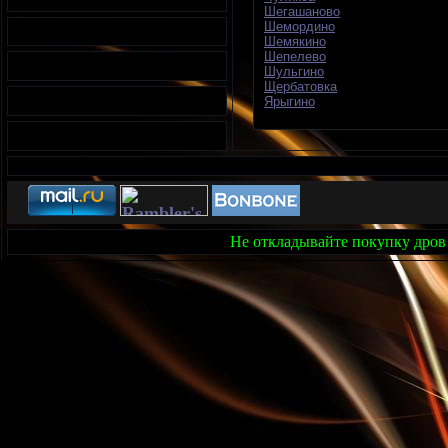
Шегашаново
Шемордино
Шемякино
Шепелево
Шульгино
Щербатовка
Ярыгино
Не откладывайте покупку дров