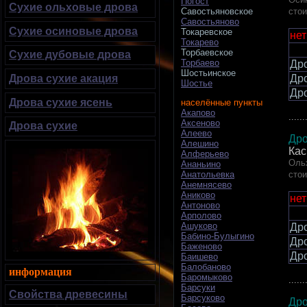
Погост
Сухие ольховые дрова
сто
Савостьяновское
Савостьяново
Сухие осиновые дрова
Токаревское
нет
Токарево
Торбаевское
Сухие дубовые дрова
Торбаево
Др
Шостьинское
Др
Дрова сухие акация
Шостье
Др
Дрова сухие ясень
населённые пункты
Акапово
......
Аксеново
Дрова сухие
Алеево
Дро
Алешино
Кас
Алферьево
Ольх
Ананьино
сто
Анатольевка
Анемнясево
Аниково
нет
Антоново
Арполово
Ашуково
Др
Бабино-Булыгино
Др
Баженово
Др
Баишево
Балобаново
информация
Баромыково
......
Барсуки
Свойства древесины
Барсуково
Дро