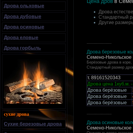
Цена дров
в Семе
Дрова ольховые
Дрова естестве
Дрова дубовые
Стандартный р
Другие размер
Дрова осиновые
Дрова еловые
.....................
Дрова горбыль
Дрова березовые кол
Семено-Никольское 
Берёзовые дрова в коре,
Стандартный размер дро
т.
89161520343
Дрова цена 1куб.м. -
Дрова берёзовые
Дрова берёзовые
Дрова берёзовые
.....................
сухие дрова
Дрова осиновые коло
Сухие березовые дрова
Семено-Никольское 
Осиновые дрова естестве