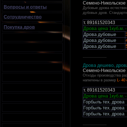
Семено-Никольское 
Вопросы и ответы
Дубовые дрова естествен
дубовых дров. Стандарт
Сотрудничество
т.
89161520343
Покупка дров
Дрова цена 1куб.м. -
Дрова дубовые
Дрова дубовые
Дрова дубовые
.....................
Дрова дешево, дрова
Семено-Никольское 
Отходы производства раз
напилены в размер
L- 40
т.
89161520343
Дрова цена 1куб.м. -
Горбыль тех. дрова
Горбыль тех. дрова
Горбыль тех. дрова
.....................