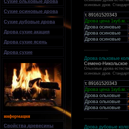
Сухие ольховые дрова
осиновых дров. Стандар
Сухие осиновые дрова
т.
89161520343
Дрова цена 1куб.м. -
Сухие дубовые дрова
Дрова осиновые
Дрова сухие акация
Дрова осиновые
Дрова осиновые
Дрова сухие ясень
.....................
Дрова сухие
Дрова ольховые коло
Семено-Никольское 
Ольховые дрова естестве
осиновых дров. Стандар
т.
89161520343
Дрова цена 1куб.м. -
Дрова ольховые
Дрова ольховые
Дрова ольховые
информация
.....................
Свойства древесины
Дрова дубовые колот