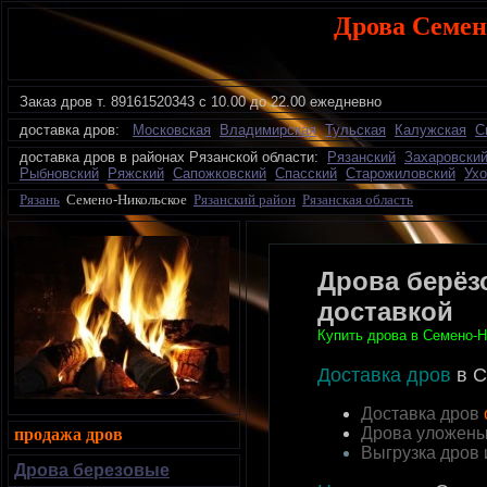
Дрова Семен
Заказ дров
т.
89161520343 с 10.00 до 22.00 ежедневно
доставка дров:
Московская
Владимирская
Тульская
Калужская
С
доставка дров в районах Рязанской области:
Рязанский
Захаровски
Рыбновский
Ряжский
Сапожковский
Спасский
Старожиловский
Ухо
Рязань
Семено-Никольское
Рязанский район
Рязанская область
Дрова берёз
доставкой
Купить дрова в Семено-Н
Доставка дров
в С
Доставка дров
Дрова уложены
продажа дров
Выгрузка дров
Дрова березовые