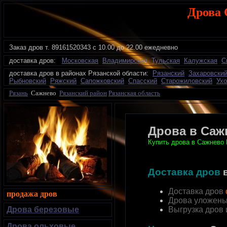
Дрова 
Заказ дров
т.
89161520343 с 10.00 до 22.00 ежедневно
доставка дров:
Московская
Владимирская
Тульская
Калужская
С
доставка дров в районах Рязанской области:
Рязанский
Захаровски
Рыбновский
Ряжский
Сапожковский
Спасский
Старожиловский
Ухо
Рязань
Сажнево
Рязанский район
Рязанская область
Дрова в Саж
Купить дрова в Сажнево 
Доставка дров
Доставка дров
продажа дров
Дрова уложены
Дрова березовые
Выгрузка дров
Дрова ольховые