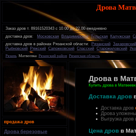
Дрова Матв
Заказ дров
т.
89161520343 с 10.00 до 22.00 ежедневно
доставка дров:
Московская
Владимирская
Тульская
Калужская
С
доставка дров в районах Рязанской области:
Рязанский
Захаровски
Рыбновский
Ряжский
Сапожковский
Спасский
Старожиловский
Ухо
Рязань
Матвеевка
Рязанский район
Рязанская область
Дрова в Мат
Купить дрова в Матвеевк
Доставка дров
Доставка дров
Дрова уложены
Выгрузка дров
продажа дров
Цена дров
в Ма
Дрова березовые