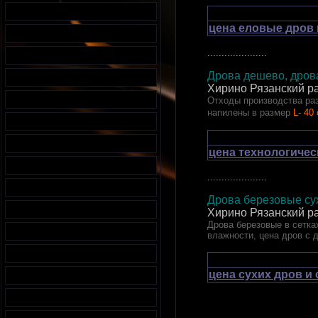
цена еловые дров 
.....................
Дрова дешево, дрова
Хирино Рязанский р
Отходы производства раз
напилены в размер
L- 40
цена технологичес
.....................
Дрова березовые сух
Хирино Рязанский р
Дрова березовые в сетках
влажности, цена дров с 
цена сухих дров и
.....................