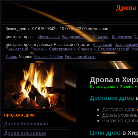
Дрова
Заказ дров
т.
89161520343 с 10.00 до 22.00 ежедневно
доставка дров:
Московская
Владимирская
Тульская
Калужская
С
доставка дров в районах Рязанской области:
Рязанский
Захаровски
Рыбновский
Ряжский
Сапожковский
Спасский
Старожиловский
Ухо
Рязань
Хирино
Рязанский район
Рязанская область
Дрова в Хир
Купить дрова в Хирино Р
Доставка дров
Доставка дров
продажа дров
Дрова уложены
Выгрузка дров
Дрова березовые
Цена дров
в Хи
Дрова ольховые