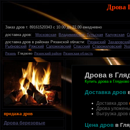
Дрова 
Заказ дров
т.
89161520343 с 10.00 до 22.00 ежедневно
доставка дров:
Московская
Владимирская
Тульская
Калужская
С
доставка дров в районах Рязанской области:
Рязанский
Захаровски
Рыбновский
Ряжский
Сапожковский
Спасский
Старожиловский
Ухо
Рязань
Глядково
Рязанский район
Рязанская область
Дрова в Гля
Купить дрова в Глядково
Доставка дров
Доставка дров
Дрова уложены
продажа дров
Выгрузка дров
Дрова березовые
Цена дров
в Гл