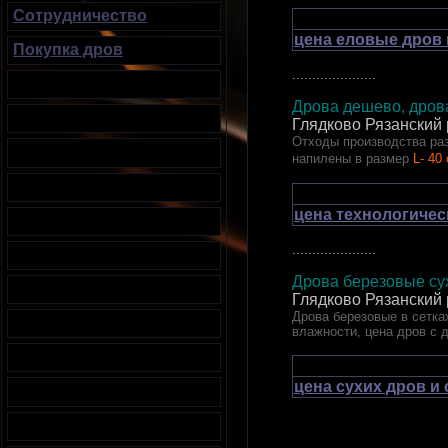
Сотрудничество
цена еловые дров 
Покупка дров
.....................
Дрова дешево, дрова
Глядково Рязанский
Отходы производства раз
напилены в размер
L- 40
цена технологичес
.....................
Дрова березовые сух
Глядково Рязанский
Дрова березовые в сетках
влажности, цена дров с 
цена сухих дров и
.....................