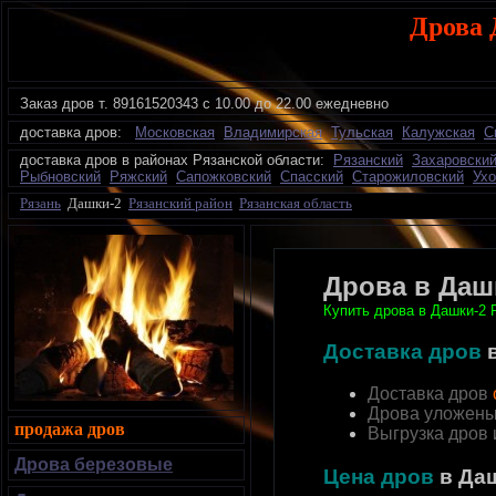
Дрова 
Заказ дров
т.
89161520343 с 10.00 до 22.00 ежедневно
доставка дров:
Московская
Владимирская
Тульская
Калужская
С
доставка дров в районах Рязанской области:
Рязанский
Захаровски
Рыбновский
Ряжский
Сапожковский
Спасский
Старожиловский
Ухо
Рязань
Дашки-2
Рязанский район
Рязанская область
Дрова в Даш
Купить дрова в Дашки-2 
Доставка дров
Доставка дров
Дрова уложены
продажа дров
Выгрузка дров
Дрова березовые
Цена дров
в Да