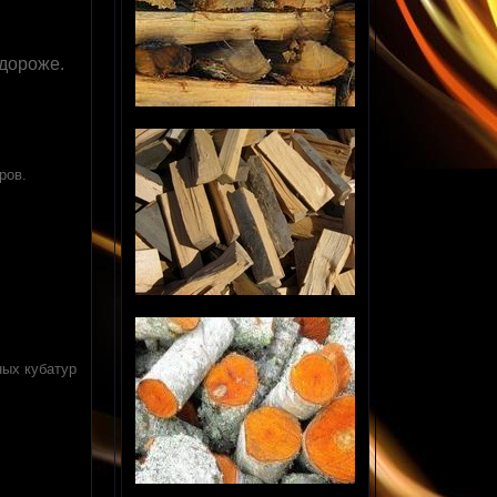
 дороже.
ров.
ных кубатур