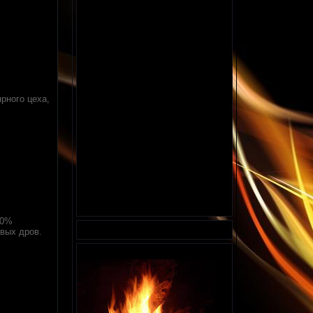
рного цеха,
20%
овых дров.