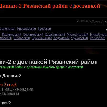
Дашки-2 Рязанский район с доставкой
OLES.RU - Дрова. Дров
O
моленская
Ярославская
Тверская
Добавить объявление
й
Касимовский
Клепиковский
Кораблинский
Милославский
Михайловс
ловский
Шиловский
Ермишинский
Кадомский
Чучковский
Сасовский
ки-2 с доставкой Рязанский район
Рязанский район с доставкой заказать дрова с доставкой
в Дашки-2
от 3 м.куб.
 в машине рядами
 из машины
шки-2