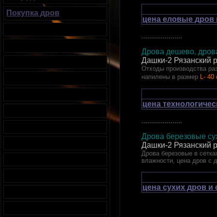
Покупка дров
цена еловые дров 
.....................
Дрова дешево, дрова
Дашки-2 Рязанский 
Отходы производства раз
напилены в размер
L- 40
цена технологичес
.....................
Дрова березовые сух
Дашки-2 Рязанский 
Дрова березовые в сетках
влажности, цена дров с 
цена сухих дров и
.....................