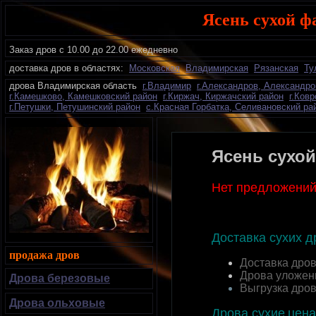
Ясень сухой ф
Заказ дров с 10.00 до 22.00 ежедневно
доставка дров в областях:
Московская
Владимирская
Рязанская
Ту
дрова Владимирская область
г.Владимир
г.Александров, Александро
г.Камешково, Камешковский район
г.Киржач, Киржачский район
г.Ков
г.Петушки, Петушинский район
с.Красная Горбатка, Селивановский ра
Ясень сухой
Нет предложений
Доставка сухих 
продажа дров
Доставка дро
Дрова уложен
Дрова березовые
Выгрузка дро
Дрова ольховые
Дрова сухие
цена