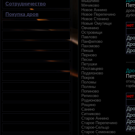
Мышлино
Сотрудничество
Пет
Мячиково
Новое Аннино
дров
Покупка дров
Новое Перепечино
дубо
Новое Стенино
Новые Омутищи
нет
Овчинино
Островищи
Павлово
Дро
Панфилово
Дро
Пахомово
Дро
Пекша
Перново
Пески
.......
Петушки
Плотавцево
Дро
Подвязново
Пет
Покров
отхо
Поломы
горб
Поляны
Попиново
нет
Репихово
Родионово
Рощино
Дро
Санино
Ситниково
Дро
Старое Аннино
Дро
Старое Перепечино
Дро
Старое-Сельцо
Старое Семенково