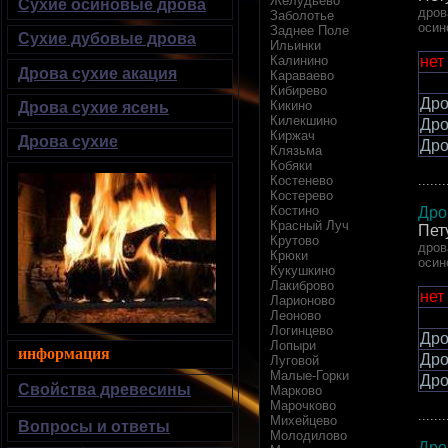
Желудьево
Сухие осиновые дрова
дров
Заболотье
осин
Заднее Поле
Сухие дубовые дрова
Ильинки
нет
Калинино
Дрова сухие акация
Караваево
Кибирево
Дро
Кикино
Дрова сухие ясень
Килекшино
Дро
Киржач
Дрова сухие
Дро
Клязьма
Кобяки
.......
Костенево
Костерево
Костино
Дро
Красный Луч
Пет
Крутово
дров
Крюки
осин
Кукушкино
Лакиброво
нет
Ларионово
Леоново
Логинцево
Дро
Лопыри
информация
Дро
Луговой
Малые-Горки
Дро
Свойства древесины
Марково
Марочково
.......
Михейцево
Вопросы и ответы
Молодилово
Дро