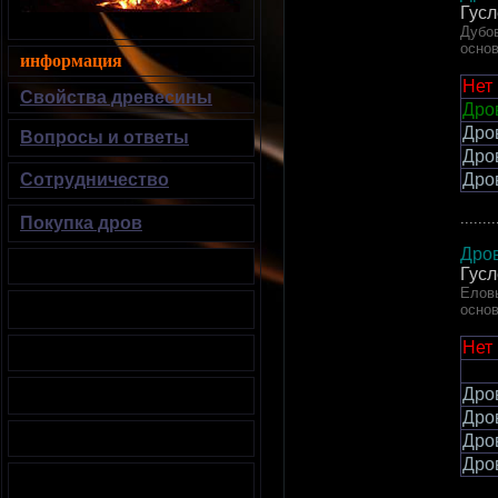
Гусл
Дубов
осно
информация
Нет
Свойства древесины
Дров
Дро
Вопросы и ответы
Дро
Дро
Сотрудничество
........
Покупка дров
Дро
Гусл
Еловы
осно
Нет
Дро
Дро
Дро
Дро