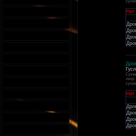
сухи
Нет
Дро
Дро
Дро
Дро
........
Дров
Гусл
Сухие
литр.
сухи
Нет
Дро
Дро
Дро
Дро