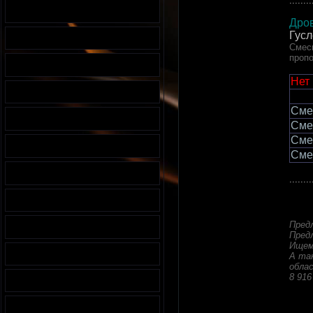
........
Дров
Гусл
Смесь
пропо
Нет
Сме
Сме
Сме
Сме
........
Пред
Пред
Ищем
А та
облас
8 916