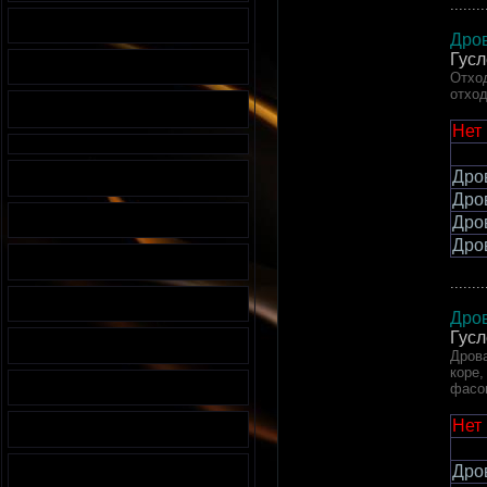
........
Дров
Гусл
Отход
отход
Нет
Дро
Дро
Дро
Дро
........
Дров
Гусл
Дрова
коре,
фасо
Нет
Дро