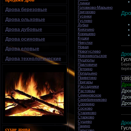
Глинки
Головково-Марьино
Дрова березовые
Григорово
Дро
Гусенки
Дрова ольховые
Гуслево
Дубки
Дрова дубовые
Князчино
Коришево
Кушки
Дрова осиновые
Никулки
........
Новая
Дрова еловые
Новогуслево
Дров
Новоникольское
Дрова технологические
Гусл
Нушполы
Берёз
Павловичи
берё
Петрино
Попадьино
Приветино
т.8
Пригары
Дров
Рассадники
Дро
Растовцы
Семеновское
Дро
Серебрянниково
Дро
Сорокино
Сосково
Стариково
........
Старково
Сущево
Дров
Танино
Гусл
сухие дрова
Тарусово