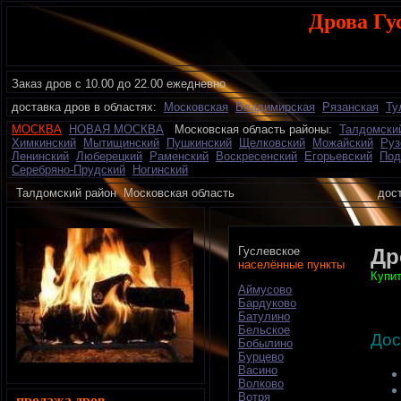
Дрова Гу
Заказ дров с 10.00 до 22.00 ежедневно
доставка дров в областях:
Московская
Владимирская
Рязанская
Ту
МОСКВА
НОВАЯ МОСКВА
Московская область районы:
Талдомски
Химкинский
Мытищинский
Пушкинский
Щелковский
Можайский
Руз
Ленинский
Люберецкий
Раменский
Воскресенский
Егорьевский
Под
Серебряно-Прудский
Ногинский
Талдомский район
Московская область
дос
Гуслевское
Др
населённые пункты
Купит
Аймусово
Бардуково
Батулино
Бельское
Дос
Бобылино
Бурцево
Васино
Волково
Вотря
продажа дров