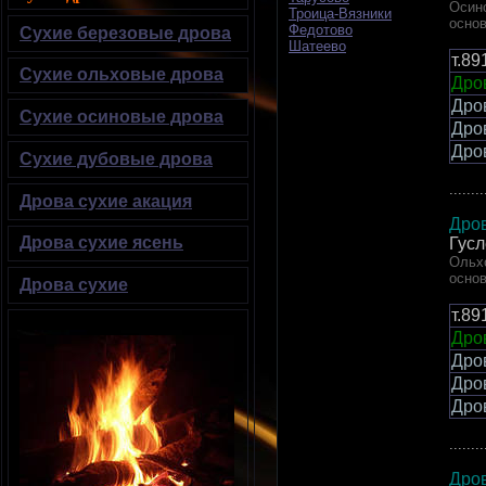
Осино
Троица-Вязники
осно
Федотово
Сухие березовые дрова
Шатеево
т.8
Сухие ольховые дрова
Дров
Дро
Сухие осиновые дрова
Дро
Дро
Сухие дубовые дрова
........
Дрова сухие акация
Дров
Дрова сухие ясень
Гусл
Ольхо
осно
Дрова сухие
т.8
Дров
Дро
Дро
Дро
........
Дро