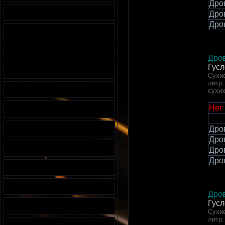
Дро
Дро
Дро
........
Дров
Гусл
Сухие
литр.
сухи
Нет
Дро
Дро
Дро
Дро
........
Дров
Гусл
Сухие
литр.