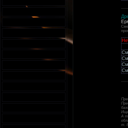
......
Др
Ер
Сме
про
Не
См
См
См
См
......
Пре
Пре
баз
Ище
А т
обл
т. 