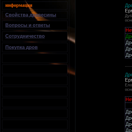
информация
Др
Ер
Свойства древесины
Дуб
осн
Вопросы и ответы
Не
Сотрудничество
Др
Др
Покупка дров
Др
Др
......
Др
Ер
Ело
осн
Не
Др
Др
Др
Др