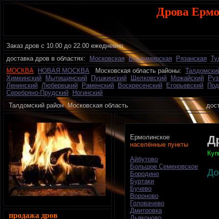
Дрова Ермо
Заказ дров с 10.00 до 22.00 ежедневно
доставка дров в областях:
Московская
Владимирская
Рязанская
Ту
МОСКВА
НОВАЯ МОСКВА
Московская область районы:
Талдомски
Химкинский
Мытищинский
Пушкинский
Щелковский
Можайский
Руз
Ленинский
Люберецкий
Раменский
Воскресенский
Егорьевский
Под
Серебряно-Прудский
Ногинский
Талдомский район
Московская область
дос
Ермолинское
Д
населённые пункты
Куп
Айбутово
Большое Семеновское
До
Бородино
Буртаки
Бучево
Вороново
Головачево
Дмитровка
продажа дров
Дьяконово