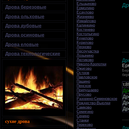
Ельцыново
Др
Дрова березовые
Ермолино
Есаулово
Дрова ольховые
Жизнеево
Измайлово
Калинкино
Дрова дубовые
Костенево
Костолыгино
Дрова осиновые
Кунилово
Курилово
Дрова еловые
Леоново
......
Лесоучастка
Дрова технологические
Лозынино
Лютиково
Др
Николо-Кропотки
Ер
Ожигово
Бер
Остров
бер
Павловское
Пашино
т.
Пенское
Припущаево
Др
Прусово
Др
Разорено-Семеновское
Др
Рождество-Вьюлки
Самково
Др
Семягино
Сенино
......
Станки
сухие дрова
Терехово
Др
Фоминское