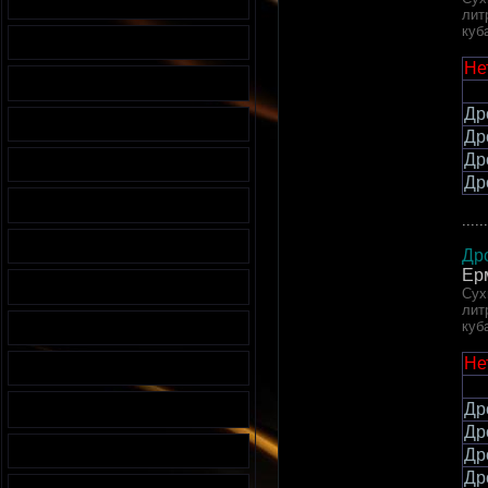
лит
куб
Не
Др
Др
Др
Др
......
Др
Ер
Сух
лит
куб
Не
Др
Др
Др
Др