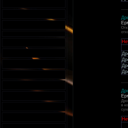
......
Др
Ер
Отх
отх
Не
Др
Др
Др
Др
......
Др
Ер
Дро
в к
сух
Не