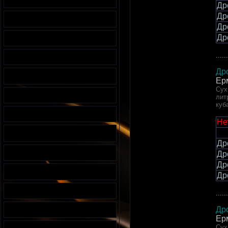
Др
Др
Др
Др
......
Др
Ер
Сух
лит
куб
Не
Др
Др
Др
Др
......
Др
Ер
Сух