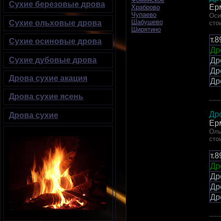
Сухие березовые дрова
Ер
Храброво
Чупаево
Оси
Шабушево
Сухие ольховые дрова
сто
Ширятино
т.
Сухие осиновые дрова
Др
Сухие дубовые дрова
Др
Др
Дрова сухие акация
Др
Дрова сухие ясень
......
Др
Дрова сухие
Ер
Оль
сто
т.
Др
Др
Др
Др
......