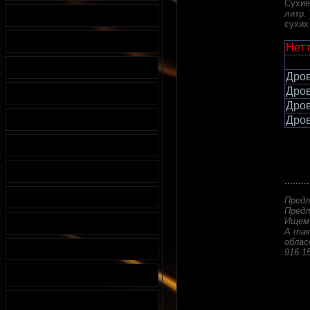
Сухие
литр.
сухих
Нет 
Дров
Дров
Дров
Дров
.........
Предл
Предл
Ищем 
А так
облас
916 1