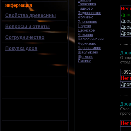
Тарасовка
информация
Нет 
Тишково
Федоровское
Дров
Свойства древесины
Фомкино
Дро
Хлопенево
Царево
Вопросы и ответы
Дро
Цернское
Дро
Чекмово
Сотрудничество
Челюскинский
.........
Черкизово
Черноземово
Покупка дров
Шаблыкино
Дров
Щеглово
Отход
Якшино
отход
т.89
Нет 
Дров
.........
Дров
Смесь
пропо
Нет 