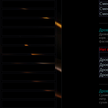
Сме
Сме
Сме
.........
Дров
Дрова
коре,
фасов
Нет 
Дров
Дров
Дров
Дров
.........
Дров
Сухие
литр.
сухих