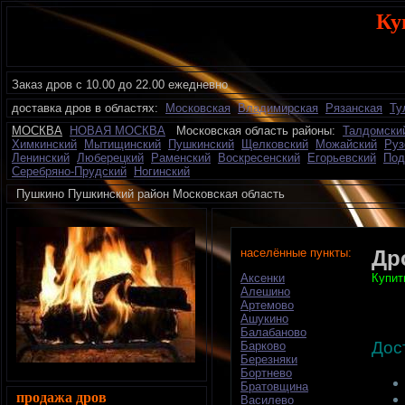
Ку
Заказ дров с 10.00 до 22.00 ежедневно
доставка дров в областях:
Московская
Владимирская
Рязанская
Ту
МОСКВА
НОВАЯ МОСКВА
Московская область районы:
Талдомски
Химкинский
Мытищинский
Пушкинский
Щелковский
Можайский
Руз
Ленинский
Люберецкий
Раменский
Воскресенский
Егорьевский
Под
Серебряно-Прудский
Ногинский
Пушкино Пушкинский район Московская область д
населённые пункты:
Др
Купит
Аксенки
Алешино
Артемово
Ашукино
Балабаново
Дос
Барково
Березняки
Бортнево
Братовщина
продажа дров
Василево