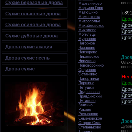
Сухие березовые дрова
основ
Мартьянково
Марьина Гора
Матюшино
т.89
Сухие ольховые дрова
Мамонтовка
Дров
Митрополье
Сухие осиновые дрова
Дро
Михайловское
Михалево
Дро
Могильцы
Сухие дубовые дрова
Дро
Мураново
Нагорное
Дрова сухие акация
Назарово
.........
Невзорово
Никольское
Дров
Дрова сухие ясень
Никулино
Ольхо
Нововоронино
основ
Дрова сухие
Ординово
Останкино
Нет 
Папертники
Дров
Паршино
Петушки
Дро
Подвязново
Дро
Правдинский
Путилово
Дро
Звягино
Раково
.........
Рахманово
Семеновское
Дров
Старое Село
Дубов
Степаньково
основ
Талицы