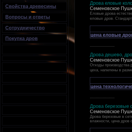
Дрова еловые к
Свойства древесины
Семеновское Пушк
Еловые дрова естестве
Вопросы и ответы
еловых дров. Стандар
Сотрудничество
цена еловые дро
Покупка дров
.....................
Дрова дешево, дро
Семеновское Пушк
Отходы производства р
цеха, напилены в разм
цена технологич
.....................
Дрова березовые с
Семеновское Пушк
Дрова березовые в сетк
влажности, цена дров 