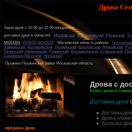
Дрова Сем
Заказ дров с 10.00 до 22.00 ежедневно
доставка дров в областях:
Московская
Владимирская
Рязанская
Ту
МОСКВА
НОВАЯ МОСКВА
Московская область районы:
Талдомски
Химкинский
Мытищинский
Пушкинский
Щелковский
Можайский
Руз
Ленинский
Люберецкий
Раменский
Воскресенский
Егорьевский
Под
Серебряно-Прудский
Ногинский
Пушкино Пушкинский район Московская область д
Дрова с до
Купить дрова в Семено
Доставка дров
С
Доставка дро
Дрова уложе
Выгрузка дро
продажа дров