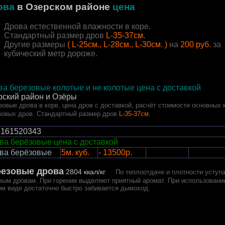
ова
в Озерском районе
цена
Дрова естественной влажности в коре.
Стандартный размер дров
L-35-37см.
Другие размеры
( L-25см., L-28см., L-30см. )
на
200 руб.
за
кубический метр дороже.
ва березовые колотые и не колотые цена с доставкой
рский район и Озёры
зовые дрова в коре, цена дров с доставкой, расчёт стоимости основных 
зовых дров. Стандартный размер дров
L-35-37см.
9161520343
ва берёзовые цена с доставкой
ва берёзовые
5м. куб.
- 13500р.
резовые дрова
2804 ккал/кг
По теплоотдаче и плотности уступ
вым дровам. При горении выделяют приятный аромат.
При использовании
ом виде достаточно быстро забивается дымоход.