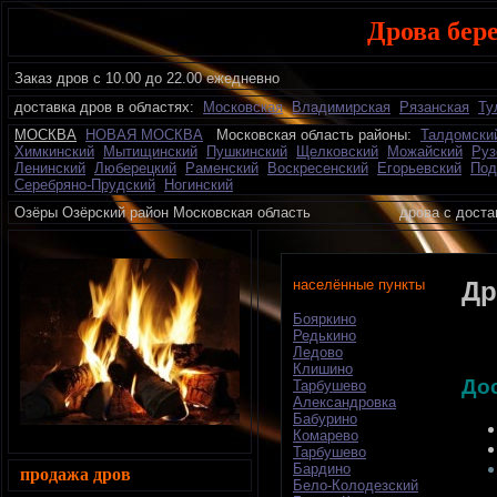
Дрова бер
Заказ дров с 10.00 до 22.00 ежедневно
доставка дров в областях:
Московская
Владимирская
Рязанская
Ту
МОСКВА
НОВАЯ МОСКВА
Московская область районы:
Талдомски
Химкинский
Мытищинский
Пушкинский
Щелковский
Можайский
Руз
Ленинский
Люберецкий
Раменский
Воскресенский
Егорьевский
Под
Серебряно-Прудский
Ногинский
Озёры Озёрский район Московская область дрова с дост
населённые пункты
Др
Бояркино
Редькино
Ледово
Клишино
До
Тарбушево
Александровка
Бабурино
Комарево
Тарбушево
Бардино
продажа дров
Бело-Колодезский