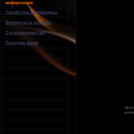
информация
Свойства древесины
Вопросы и ответы
Сотрудничество
Покупка дров
Предл
водит