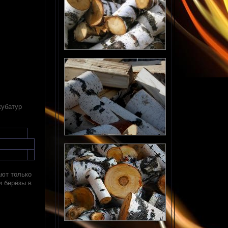
кубатур
ают только
 берёзы в