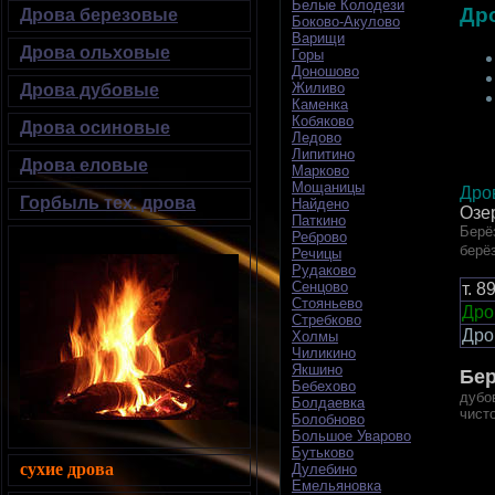
Белые Колодези
Др
Дрова березовые
Боково-Акулово
Варищи
Дрова ольховые
Горы
Доношово
Жиливо
Дрова дубовые
Каменка
Кобяково
Дрова осиновые
Ледово
Липитино
Дрова еловые
Марково
Мощаницы
Дро
Горбыль тех. дрова
Найдено
Озе
Паткино
Берё
Реброво
берё
Речицы
Рудаково
Сенцово
т.
8
Стояньево
Дро
Стребково
Дро
Холмы
Чиликино
Якшино
Б
е
Бебехово
дубо
Болдаевка
чист
Болобново
Большое Уварово
Бутьково
сухие дрова
Дулебино
Емельяновка