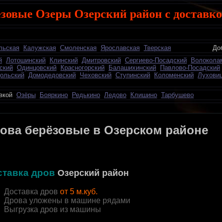
езовые Озеры Озерский район с доставк
льская
Калужская
Смоленская
Ярославская
Тверская
Добавить о
й
Лотошинский
Клинский
Дмитровский
Сергиево-Посадский
Волокола
ский
Одинцовский
Красногорский
Балашихинский
Павлово-Посадский
ольский
Домодедовский
Чеховский
Ступинский
Коломенский
Лухови
авкой
Озёры
Бояркино
Редькино
Ледово
Клишино
Тарбушево
ова берёзовые в Озерском районе
ставка дров
Озерский район
Доставка дров
от 5 м.куб.
Дрова уложены в машине рядами
Выгрузка дров из машины