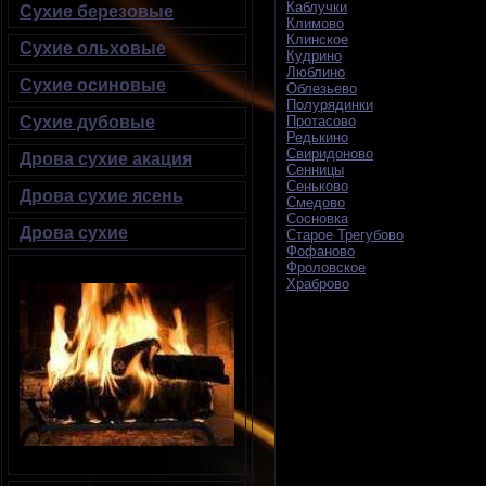
Каблучки
Сухие березовые
Климово
Клинское
Сухие ольховые
Кудрино
Люблино
Сухие осиновые
Облезьево
Полурядинки
Сухие дубовые
Протасово
Редькино
Свиридоново
Дрова сухие акация
Сенницы
Сеньково
Дрова сухие ясень
Смедово
Сосновка
Дрова сухие
Старое Трегубово
Фофаново
Фроловское
Храброво