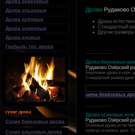
Дрова березовые
Дрова
Рудаково
О
Дрова ольховые
Дрова дубовые
Дрова естествен
Стандартный ра
Дрова осиновые
Другие размеры
Дрова еловые
Горбыль тех. дрова
.....................
Дрова березовые коло
Рудаково Озёрский р
Берёзовые дрова в коре, ц
Стандартный размер дров
цена берёзовых дро
.....................
сухие дрова
Дрова осиновые колот
Рудаково Озёрский р
Сухие березовые дрова
Осиновые дрова естествен
кубатур осиновых дров. С
Сухие ольховые дрова