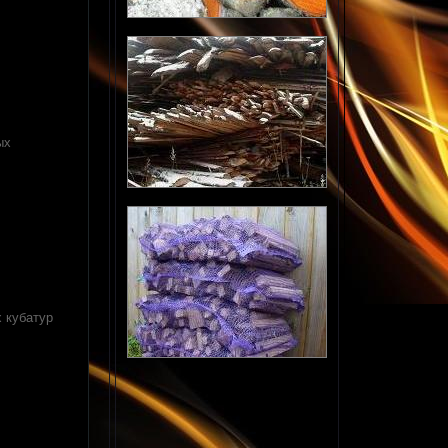
ых
х кубатур