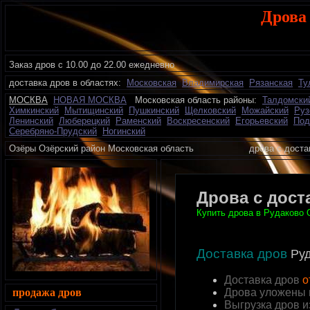
Дрова
Заказ дров с 10.00 до 22.00 ежедневно
доставка дров в областях:
Московская
Владимирская
Рязанская
Ту
МОСКВА
НОВАЯ МОСКВА
Московская область районы:
Талдомски
Химкинский
Мытищинский
Пушкинский
Щелковский
Можайский
Руз
Ленинский
Люберецкий
Раменский
Воскресенский
Егорьевский
Под
Серебряно-Прудский
Ногинский
Озёры Озёрский район Московская область дрова с дост
Дрова с дост
Купить дрова в Рудаково О
Доставка дров
Ру
Доставка дров
о
продажа дров
Дрова уложены 
Выгрузка дров 