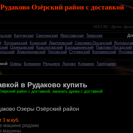
 Рудаково Озёрский район с доставкой
OLES.RU - Дрова. Дрова
льская
Калужская
Смоленская
Ярославская
Тверская
Добавить о
й
Лотошинский
Клинский
Дмитровский
Сергиево-Посадский
Волокола
ский
Одинцовский
Красногорский
Балашихинский
Павлово-Посадский
ольский
Домодедовский
Чеховский
Ступинский
Коломенский
Лухови
авкой
Озёры
Бояркино
Редькино
Ледово
Клишино
Тарбушево
авкой в Рудаково купить
зёрский район с доставкой, заказать дрова с доставкой
Озеры
Озёрский район
даково
т 3 м.куб.
в машине рядами
из машины