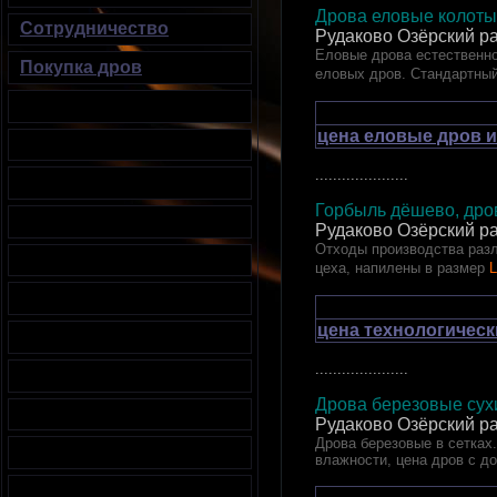
Дрова еловые кол
Сотрудничество
Рудаково Озёрский р
Еловые дрова естественно
Покупка дров
еловых дров. Стандартный
цена еловые дров и
.....................
Горбыль дёшево, дров
Рудаково Озёрский р
Отходы производства разл
цеха, напилены в размер
L
цена технологическ
.....................
Дрова березовые сухи
Рудаково Озёрский р
Дрова березовые в сетках.
влажности, цена дров с д