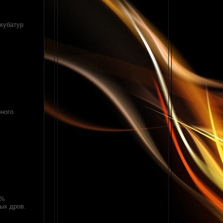
 кубатур
рного
0%
ых дров.