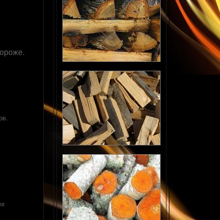
дороже.
ов.
ых