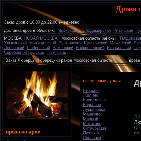
Дрова 
Заказ дров с 10.00 до 22.00 ежедневно
доставка дров в областях:
Московская
Владимирская
Рязанская
Ту
МОСКВА
НОВАЯ МОСКВА
Московская область районы:
Талдомски
Химкинский
Мытищинский
Пушкинский
Щелковский
Можайский
Руз
Ленинский
Люберецкий
Раменский
Воскресенский
Егорьевский
Под
Серебряно-Прудский
Ногинский
Заказ Люберцы Люберецкий район Московская область дрова 
населённые пункты
Д
Егорово
Жилино
Кирилловка
Коренево
.....
Лукьяновка
Машково
Др
Мирный
Лю
Мотяково
Оль
Октябрьский
продажа дров
сто
Пехорка
Сосновка