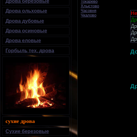
Дрова березовые
Токарево
Хлыстово
Дрова ольховые
Часовня
Не
Чкалово
Др
Дрова дубовые
Др
Дрова осиновые
Др
Др
Дрова еловые
Горбыль тех. дрова
Д
Д
сухие дрова
Сухие березовые