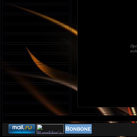
Пре
вод