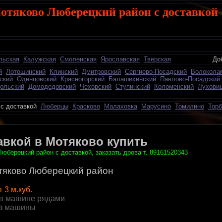
отяково Люберецкий район с доставкой
льская
Калужская
Смоленская
Ярославская
Тверская
Добавить о
й
Лотошинский
Клинский
Дмитровский
Сергиево-Посадский
Волокола
ский
Одинцовский
Красногорский
Балашихинский
Павлово-Посадский
ольский
Домодедовский
Чеховский
Ступинский
Коломенский
Лухови
с доставкой
Люберцы
Красково
Малаховка
Марусино
Томилино
Торб
авкой в Мотяково купить
юберецкий район с доставкой, заказать дрова т. 89161520343
Люберецкий район
тяково
т 3 м.куб.
в машине рядами
из машины