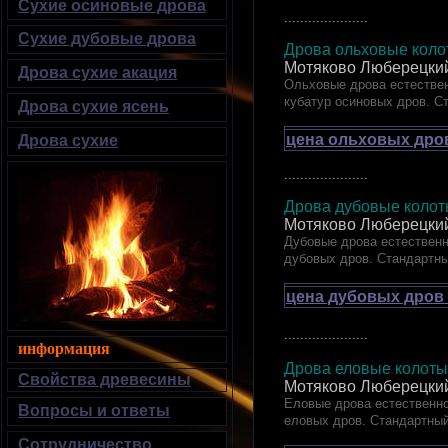
Сухие осиновые дрова
.....................
Сухие дубовые дрова
Дрова ольховые колот
Мотяково Люберецки
Дрова сухие акация
Ольховые дрова естествен
кубатур осиновых дров. С
Дрова сухие ясень
цена ольховых дров
Дрова сухие
.....................
Дрова дубовые ко
Мотяково Люберецки
Дубовые дрова естественн
дубовых дров. Стандартн
цена дубовых дров 
.....................
информация
Дрова еловые кол
Свойства древесины
Мотяково Люберецки
Еловые дрова естественно
Вопросы и ответы
еловых дров. Стандартный
Сотрудничество