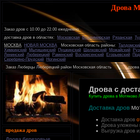
Дрова М
Заказ дров с 10.00 до 22.00 ежедневно
доставка дров в областях:
Московская
Владимирская
Рязанская
Ту
МОСКВА
НОВАЯ МОСКВА
Московская область районы:
Талдомски
Химкинский
Мытищинский
Пушкинский
Щелковский
Можайский
Руз
Ленинский
Люберецкий
Раменский
Воскресенский
Егорьевский
Под
Серебряно-Прудский
Ногинский
Заказ Люберцы Люберецкий район Московская область дрова 
Дрова с дост
Купить дрова в Мотяково Л
Доставка дров
Мо
Доставка дров
о
Дрова уложены 
продажа дров
Выгрузка дров 
Дрова березовые