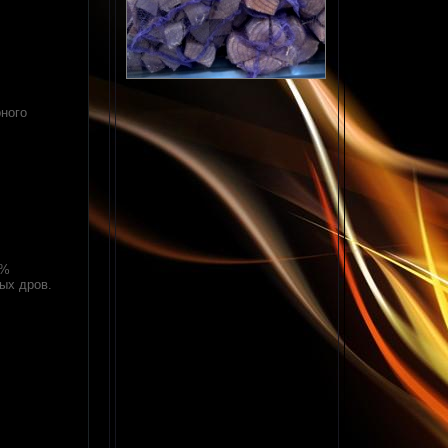
рного
0%
ых дров.