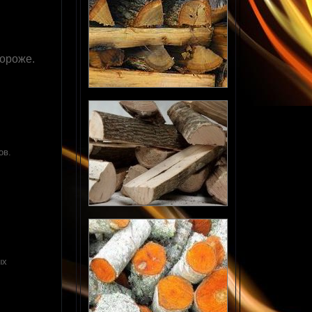
дороже.
ов.
ых