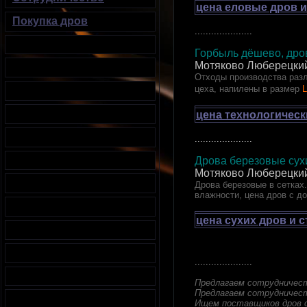
цена еловые дров и
Покупка дров
.....................
Горбыль дёшево, дров
Мотяково Люберецки
Отходы производства разл
цеха, напилены в размер
L
цена технологическ
.....................
Дрова березовые сухи
Мотяково Люберецки
Дрова березовые в сетках.
влажности, цена дров с д
цена сухих дров и 
.....................
Предлагаем сотрудничес
Предлагаем сотрудничест
Ищем поставщиков дров с