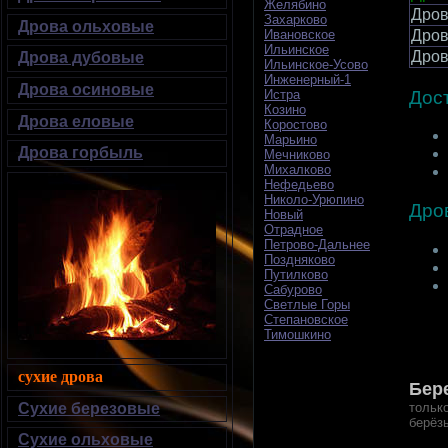
Желябино
Дро
Захарково
Дрова ольховые
Дров
Ивановское
Ильинское
Дров
Дрова дубовые
Ильинское-Усово
Инженерный-1
Дрова осиновые
Дос
Истра
Козино
Дрова еловые
Коростово
Марьино
Дрова горбыль
Мечниково
Михалково
Нефедьево
Николо-Урюпино
Дро
Новый
Отрадное
Петрово-Дальнее
Поздняково
Путилково
Сабурово
Светлые Горы
Степановское
Тимошкино
сухие дрова
Б
ер
тольк
Сухие березовые
берёз
Сухие ольховые