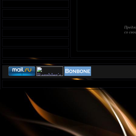
Предло
со сво