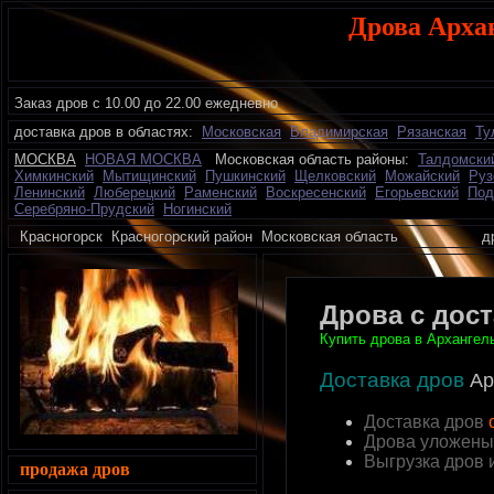
Дрова Арха
Заказ дров с 10.00 до 22.00 ежедневно
доставка дров в областях:
Московская
Владимирская
Рязанская
Ту
МОСКВА
НОВАЯ МОСКВА
Московская область районы:
Талдомски
Химкинский
Мытищинский
Пушкинский
Щелковский
Можайский
Руз
Ленинский
Люберецкий
Раменский
Воскресенский
Егорьевский
Под
Серебряно-Прудский
Ногинский
Красногорск Красногорский район Московская область дро
Дрова с дос
Купить дрова в Архангель
Доставка дров
Ар
Доставка дров
Дрова уложены
Выгрузка дров
продажа дров