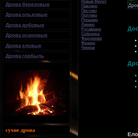
Новый Милет
Дрова березовые
Дро
Павлино
Пестово
Дрова ольховые
Полтево
Пуршево
Ликино
Дрова дубовые
Дос
Русавкино
Соболиха
Дрова осиновые
Федурново
Фенино
Дрова еловые
Черное
Дрова горбыль
Др
сухие дрова
Ело