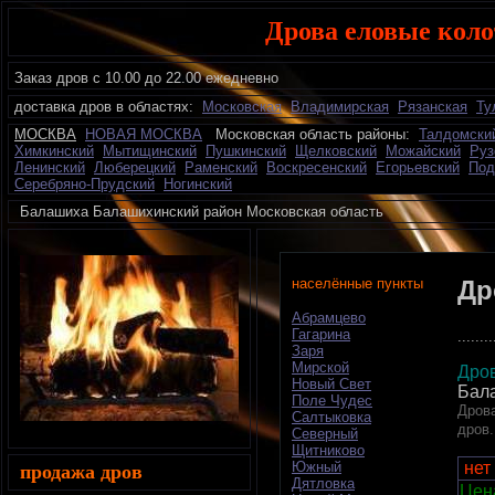
Дрова еловые кол
Заказ дров с 10.00 до 22.00 ежедневно
доставка дров в областях:
Московская
Владимирская
Рязанская
Ту
МОСКВА
НОВАЯ МОСКВА
Московская область районы:
Талдомски
Химкинский
Мытищинский
Пушкинский
Щелковский
Можайский
Руз
Ленинский
Люберецкий
Раменский
Воскресенский
Егорьевский
Под
Серебряно-Прудский
Ногинский
Балашиха Балашихинский район Московская област
населённые пункты
Др
Абрамцево
Гагарина
........
Заря
Мирской
Дро
Новый Свет
Бал
Поле Чудес
Дрова
Салтыковка
дров.
Северный
Щитниково
нет
Южный
продажа дров
Дятловка
Цена