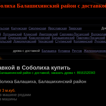
болиха Балашихинский район с доставко
льская
Калужская
Смоленская
Ярославская
Тверская
Добавить о
й
Лотошинский
Клинский
Дмитровский
Сергиево-Посадский
Волокола
ский
Одинцовский
Красногорский
Балашихинский
Павлово-Посадский
ольский
Домодедовский
Чеховский
Ступинский
Коломенский
Лухови
ь дрова с доставкой
Балашиха
Купавна
Реутов
Железнодорож
авкой в Соболиха купить
Балашихинский район с доставкой, заказать дрова т. 89161520343
Балашиха, Балашихинский район
болиха
т 3 м.куб.
в машине рядами
из машины