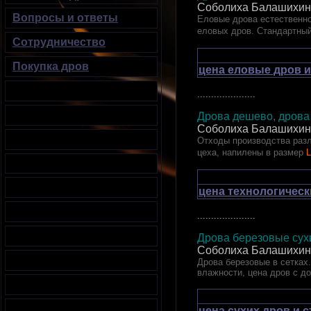
Соболиха Балашихин
Вопросы и ответы
Еловые дрова естественно
еловых дров. Стандартный
Сотрудничество
Покупка дров
цена еловые дров и
.....................
Дрова дешево, дрова 
Соболиха Балашихин
Отходы производства разл
цеха, напилены в размер
L
цена технологическ
.....................
Дрова березовые сухи
Соболиха Балашихин
Дрова березовые в сетках.
влажности, цена дров с д
цена сухих дров и 