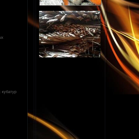
ых
х кубатур