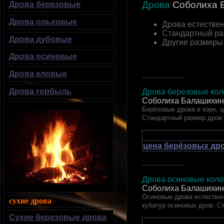
Дрова
Соболиха
Б
Дрова березовые
Дрова ольховые
Дрова естествен
Стандартный ра
Дрова дубовые
Другие размеры
Дрова осиновые
Дрова еловые
.....................
Дрова горбыль
Дрова березовые коло
Соболиха Балашихин
Берёзовые дрова в коре, ц
Стандартный размер дров
цена берёзовых дро
.....................
Дрова осиновые колот
Соболиха Балашихин
Осиновые дрова естествен
сухие дрова
кубатур осиновых дров. С
Сухие березовые дрова