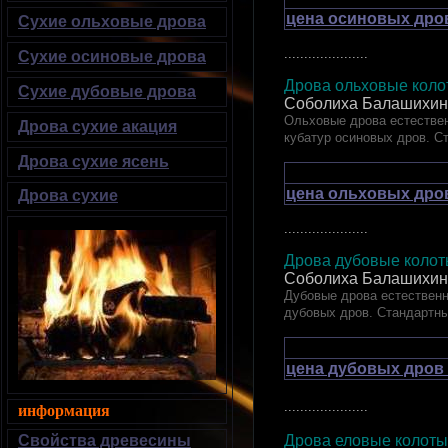
цена осиновых дров
Сухие ольховые дрова
.....................
Сухие осиновые дрова
Дрова ольховые колот
Сухие дубовые дрова
Соболиха Балашихин
Ольховые дрова естествен
Дрова сухие акация
кубатур осиновых дров. С
Дрова сухие ясень
цена ольховых дров
Дрова сухие
.....................
Дрова дубовые ко
Соболиха Балашихин
Дубовые дрова естественн
дубовых дров. Стандартн
цена дубовых дров 
.....................
информация
Свойства древесины
Дрова еловые кол