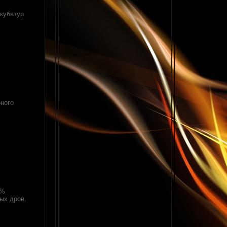
 кубатур
рного
0%
ых дров.