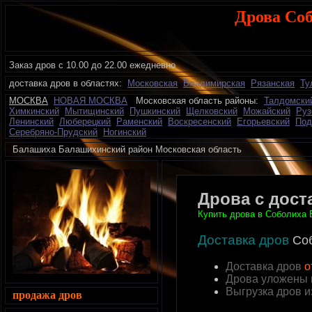
Дрова Со
Заказ дров с 10.00 до 22.00 ежедневно
доставка дров в областях:
Московская
Владимирская
Рязанская
Ту
МОСКВА
НОВАЯ МОСКВА
Московская область районы:
Талдомски
Химкинский
Мытищинский
Пушкинский
Щелковский
Можайский
Руз
Ленинский
Люберецкий
Раменский
Воскресенский
Егорьевский
Под
Серебряно-Прудский
Ногинский
Балашиха Балашихинский район Московская област
Дрова с дост
Купить дрова в Соболиха 
Доставка дров
Со
Доставка дров
о
Дрова уложены 
Выгрузка дров 
продажа дров