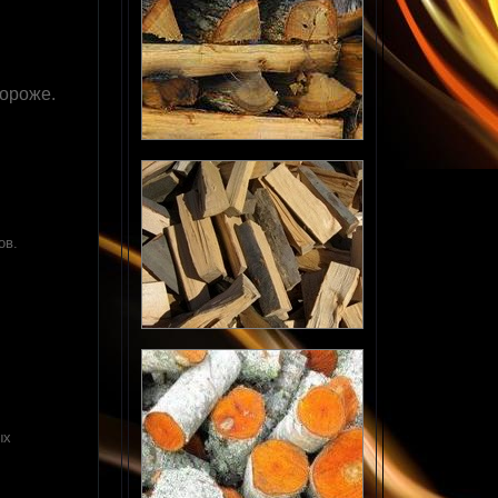
дороже.
ов.
ых