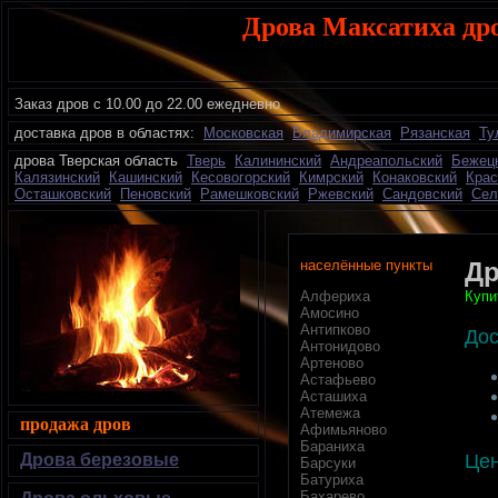
Дрова Максатиха др
Заказ дров с 10.00 до 22.00 ежедневно
доставка дров в областях:
Московская
Владимирская
Рязанская
Ту
дрова Тверская область
Тверь
Калининский
Андреапольский
Бежец
Калязинский
Кашинский
Кесовогорский
Кимрский
Конаковский
Крас
Осташковский
Пеновский
Рамешковский
Ржевский
Сандовский
Сел
населённые пункты
Др
Купи
Алфериха
Амосино
Антипково
Дос
Антонидово
Артеново
Астафьево
Асташиха
Атемежа
продажа дров
Афимьяново
Бараниха
Цен
Дрова березовые
Барсуки
Батуриха
Бахарево