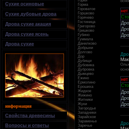
Горки
осно
Сухие осиновые
Горма
Гороватое
нет
Горшково
Сухие дубовые дрова
Сто
Горячево
Гостиница
Дро
Дрова сухие акация
Григорово
Дро
Гришково
Дрова сухие ясень
Дро
Губино
Гуммала
Данилково
Дрова сухие
.......
Добрыни
Долгово
Дро
Дор
Мак
Дубищи
Ольх
Дубовика
осно
Дубровка
Дымцево
Ежино
нет
Ермолино
Сто
Ерошиха
Жидкое
Дро
Жижино
Дро
Житники
Дро
Жуки
информация
Загородье
Западники
.......
Свойства древесины
Зарайское
Зараменье
Дро
Вопросы и ответы
Заречье
Мак