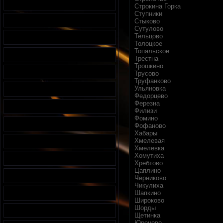
Строкина Горка
Ступники
Стыково
Сутулово
Тельцово
Толоцкое
Топальское
Трестна
Трошкино
Трусово
Труфанково
Ульяновка
Федорцево
Ферезна
Филизи
Фомино
Фофаново
Хабары
Хмелевая
Хмелевка
Хомутиха
Хребтово
Цаплино
Черниково
Чикулиха
Шапкино
Широково
Шорды
Щетинка
Юренево