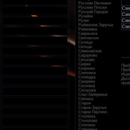
Русские Овсяники
Русские Плоски
Сме
Русский Городок
Сме
Ручейки
Сме
Ручки
Рыбинское Заручье
Сме
Рябиновка
Саврасиха
Святовское
Селище
Сельцы
Семеновское
Сидорково
.......
Ситьково
Скирки
Пред
Скорнево
Пред
Слепниха
Ищем
Слободка
Дисп
Сокерино
приё
Сосновка
Соснушка
Спас-Забережье
Спичиха
Старое
Старое Заручье
Старое Паулино
Столбиха
Столопово
Столпино
Стрелечье