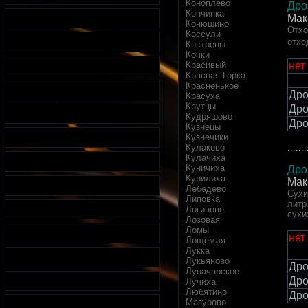
Коноплево
Дро
Кончинка
Мак
Конюшино
Отхо
Коссули
отхо
Кострецы
Кочки
нет
Красивый
Красная Горка
Красненькое
Дро
Красуха
Крутцы
Дро
Кудряшово
Дро
Кузнецы
Кузнечики
.......
Кулаково
Кулачиха
Куничиха
Дро
Курилиха
Мак
Лебедево
Сухи
Липовка
литр
Логиново
сухи
Лозовая
Ломы
нет
Лощемля
Лукка
Лукьяново
Дро
Луначарское
Дро
Лучиха
Любятино
Дро
Мазурово