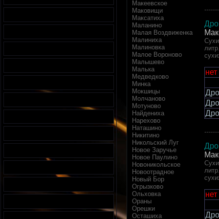
Макеевское
.......
Маковищи
Максатиха
Дро
Маланино
Мак
Малая Воздвиженка
Малиниха
Сухи
Малиновка
литр
Малое Вороново
сухи
Малышево
Малька
нет
Медведково
Минка
Мокшицы
Дро
Молчаново
Дро
Мотуново
Дро
Найдениха
Нарехово
Наташино
.......
Никитино
Никольский Луг
Дро
Новое Заручье
Мак
Новое Паулино
Сухи
Новоникольское
литр
Новоотрадное
сухи
Новый Бор
Огрызково
нет
Ольховка
Ораны
Орешки
Дро
Осташиха