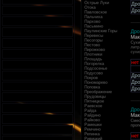
Острые Луки
Дро
Отока
Дро
Павловское
Пальчиха
.......
Пархово
Пасьмино
Паулинские Горы
Дро
Перевесы
Мак
Песогоры
Сухи
Пестово
литр
Пирожково
сухи
Плотники
Площадь
нет
Погорелка
Подсосенье
Подусово
Дро
Покров
Дро
Пономарево
Поповка
Дро
Преображение
Прудовицы
.......
Пятницкое
Раевское
Дро
Райда
Мак
Райдино
Райково
Смес
Рамешки
проп
Ремчино
Репинка
нет
Ривицкий