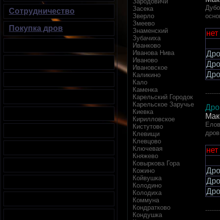
Зародовичи
Дубо
Засека
Сотрудничество
осно
Зверло
Змеево
Покупка дров
Знаменский
нет
Зубачиха
Иванково
Иванова Нива
Дро
Иваново
Дро
Ивановское
Дро
Каликино
Кало
Каменка
.......
Карельский Городок
Карельское Заручье
Дро
Киевка
Мак
Кирилловское
Елов
Кистутово
дров
Клевищи
Клевцово
Ключевая
нет
Княжево
Ковыркова Гора
Дро
Кожино
Койвушка
Дро
Колодино
Дро
Колодиха
Коммуна
Кондратково
.......
Кондушка