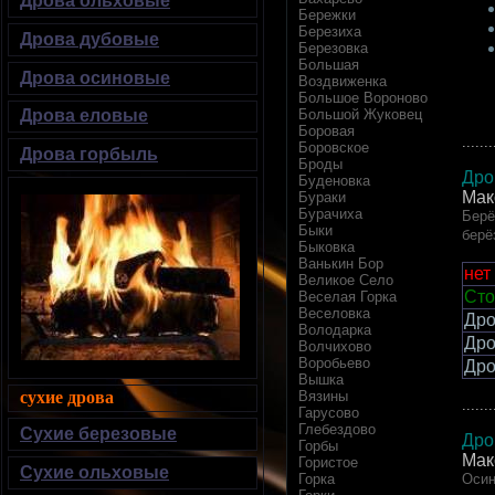
Дрова ольховые
Бережки
Березиха
Дрова дубовые
Березовка
Большая
Дрова осиновые
Воздвиженка
Большое Вороново
Дрова еловые
Большой Жуковец
Боровая
.......
Боровское
Дрова горбыль
Броды
Дро
Буденовка
Мак
Бураки
Бурачиха
Берё
Быки
берё
Быковка
Ванькин Бор
нет
Великое Село
Сто
Веселая Горка
Веселовка
Дро
Володарка
Дро
Волчихово
Воробьево
Дро
Вышка
сухие дрова
Вязины
.......
Гарусово
Глебездово
Сухие березовые
Дро
Горбы
Мак
Гористое
Сухие ольховые
Осин
Горка