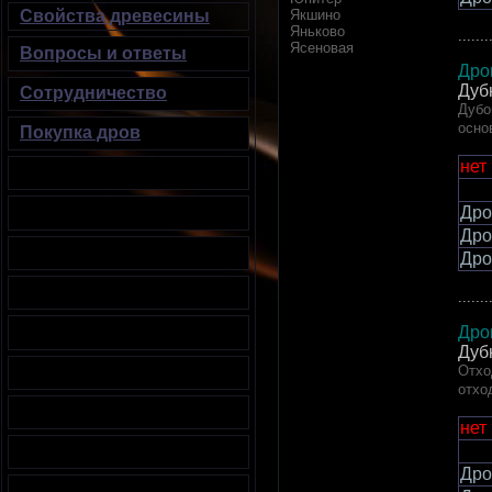
Свойства древесины
Якшино
Яньково
.......
Ясеновая
Вопросы и ответы
Дро
Дуб
Сотрудничество
Дубо
осно
Покупка дров
нет
Дро
Дро
Дро
.......
Дро
Дуб
Отхо
отхо
нет
Дро