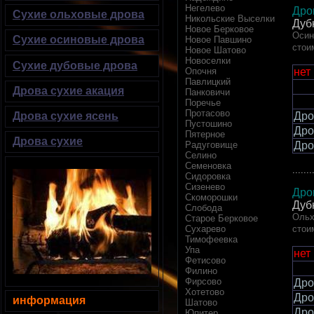
Негелево
Дро
Сухие ольховые дрова
Никольские Выселки
Дуб
Новое Берковое
Осин
Сухие осиновые дрова
Новое Павшино
стои
Новое Шатово
Новоселки
Сухие дубовые дрова
нет
Опочня
Павлицкий
Дрова сухие акация
Панковичи
Поречье
Протасово
Дро
Дрова сухие ясень
Пустошино
Дро
Пятерное
Дрова сухие
Дро
Радуговище
Селино
Семеновка
.......
Сидоровка
Сизенево
Дро
Скоморошки
Дуб
Слобода
Ольх
Старое Берковое
стои
Сухарево
Тимофеевка
Упа
нет
Фетисово
Филино
Фирсово
Дро
Хотетово
Дро
информация
Шатово
Дро
Юпитер