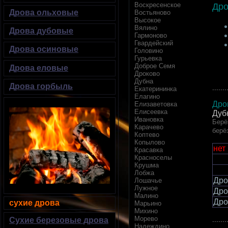
Воскресенское
Др
Дрова ольховые
Востьяново
Высокое
Вялино
Дрова дубовые
Гармоново
Гвардейский
Дрова осиновые
Головино
Гурьевка
Доброе Семя
Дрова еловые
Дроково
Дубна
Дрова горбыль
.......
Екатерининка
Елагино
Дро
Елизаветовка
Елисеевка
Дуб
Ивановка
Берё
Карачево
берё
Коптево
Копылово
нет
Красавка
Красноселы
Крушма
Лобжа
Дро
Лошачье
Лужное
Дро
Малино
Дро
сухие дрова
Марьино
Михино
Морево
.......
Сухие березовые дрова
Надеждино