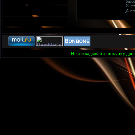
базо
Ищем
Дисп
Не откладывайте покупку дров