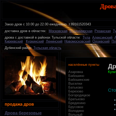
Дрова
Заказ дров с 10.00 до 22.00 ежедневно
т.89161520343
доставка дров в областях:
Московская
Владимирская
Рязанская
Т
дрова с доставкой в районах Тульской области:
Тула
Алексинский
Киреевский
Куркинский
Ленинский
Новомосковский
Одоевский
Пл
Дубенский район
Тульская область
населённые пункты
Др
Купи
Азаровка
Бабошино
Бабошинские
Выселки
Батьково
Сто
Березово
Богородицкое
Братьково
Бредихино
продажа дров
Брусовое
Володино
Дрова березовые
Вольный