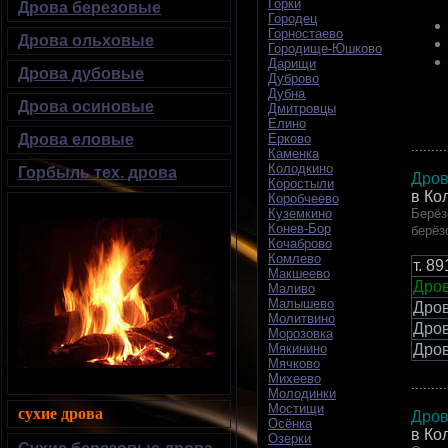
Горки
Дрова березовые
Городец
Горностаево
Дрова ольховые
Городище-Юшково
Дарищи
Дрова дубовые
Дуброво
Дубна
Дрова осиновые
Дмитровцы
Елино
Дрова еловые
Ерково
.........
Каменка
Колодкино
Горбыль тех. дрова
Дров
Коростыли
в Ко
Коробчеево
Берёз
Куземкино
Конев-Бор
берёз
Кочаброво
Комлево
т.
89
Макшеево
Дров
Маливо
Малышево
Дро
Молитвино
Дро
Морозовка
Дро
Мякинино
Мячково
Михеево
.........
Молодинки
Мостищи
сухие дрова
Дров
Осёнка
в Ко
Озерки