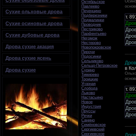
Сухие березовые дрова
Осино
Октябрьское
основ
Павлеево
Печенцино
Сухие ольховые дрова
Подберезники
т.
89
Подмалинки
Дров
Сухие осиновые дрова
Проводник
Пестриково
Дро
Парфентьево
Сухие дубовые дрова
Дро
Негомож
Дро
Нестерово
Дрова сухие акация
Новопокровское
Пирочи
.........
Подосинки
Дрова сухие ясень
Сельниково
Дров
Сельцо-Петровское
в Ко
Дрова сухие
Сурино
Ольхо
Тимирево
основ
Троицкие
Угорная
Слобода
т.
89
Лыково
Дров
Настасьино
Дро
Новое
Индустрия
Дро
Пруссы
Дро
Речки
Санино
Семёновское
.........
Сергиевский
Сергиевское
Дров