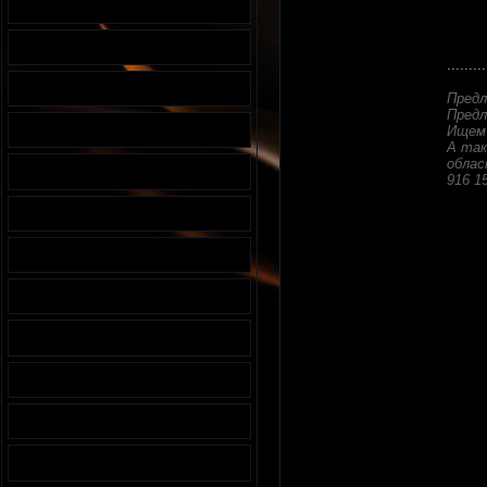
.........
Предл
Предл
Ищем 
А так
облас
916 1