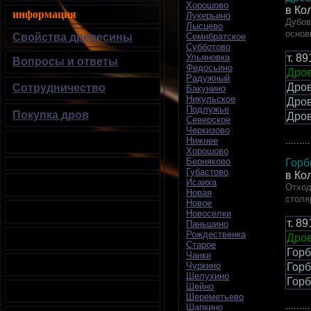
Хорошово
в Ко
информация
Лукерьино
Дубов
Лысцево
основ
Свойства древесины
Семибратское
Субботово
т.
89
Ульяновка
Вопросы и ответы
Федосьино
Дров
Радужный
Дро
Сотрудничество
Бакунино
Никульское
Дро
Подлужье
Покупка дров
Дро
Северское
Черкизово
.........
Нижнее
Хорошово
Берняково
Горб
Губастово
в Ко
Исаиха
Отход
Новая
столя
Новое
Новоселки
т.
89
Паньшино
Рождественка
Дров
Старое
Горб
Чанки
Чуркино
Горб
Шелухино
Горб
Шейно
Шереметьево
.........
Шапкино