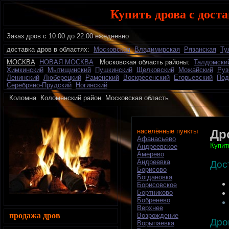
Купить дрова с дост
Заказ дров с 10.00 до 22.00 ежедневно
доставка дров в областях:
Московская
Владимирская
Рязанская
Ту
МОСКВА
НОВАЯ МОСКВА
Московская область районы:
Талдомски
Химкинский
Мытищинский
Пушкинский
Щелковский
Можайский
Руз
Ленинский
Люберецкий
Раменский
Воскресенский
Егорьевский
Под
Серебряно-Прудский
Ногинский
Коломна Коломенский район Московская область 
населённые пункты
Др
Афанасьево
Купит
Андреевское
Амерево
Андреевка
Дос
Борисово
Богдановка
Борисовское
Бортниково
Бобренево
Верхнее
продажа дров
Возрождение
Дро
Ворыпаевка