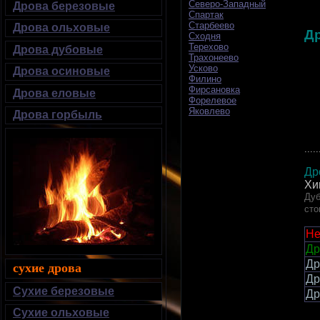
Северо-Западный
Дрова березовые
Спартак
Старбеево
Дрова ольховые
Д
Сходня
Терехово
Дрова дубовые
Трахонеево
Усково
Дрова осиновые
Филино
Фирсановка
Дрова еловые
Форелевое
Яковлево
Дрова горбыль
.....
Др
Хи
Дуб
сто
Не
Др
Др
сухие дрова
Др
Сухие березовые
Др
Сухие ольховые