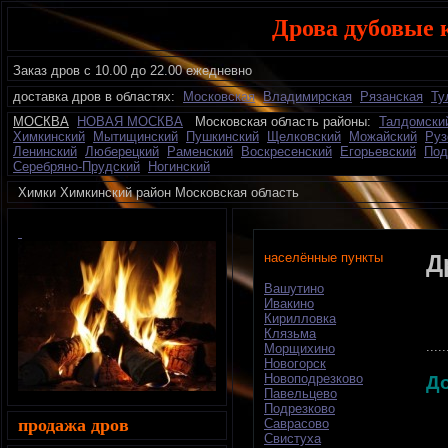
Дрова дубовые 
Заказ дров с 10.00 до 22.00 ежедневно
доставка дров в областях:
Московская
Владимирская
Рязанская
Ту
МОСКВА
НОВАЯ МОСКВА
Московская область районы:
Талдомски
Химкинский
Мытищинский
Пушкинский
Щелковский
Можайский
Руз
Ленинский
Люберецкий
Раменский
Воскресенский
Егорьевский
Под
Серебряно-Прудский
Ногинский
Химки Химкинский район Московская область
достав
населённые пункты
Д
Вашутино
Ивакино
Кирилловка
Клязьма
.....
Морщихино
Новогорск
Новоподрезково
Д
Павельцево
Подрезково
продажа дров
Саврасово
Свистуха