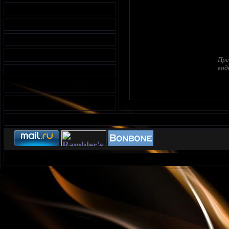
Пре
вод