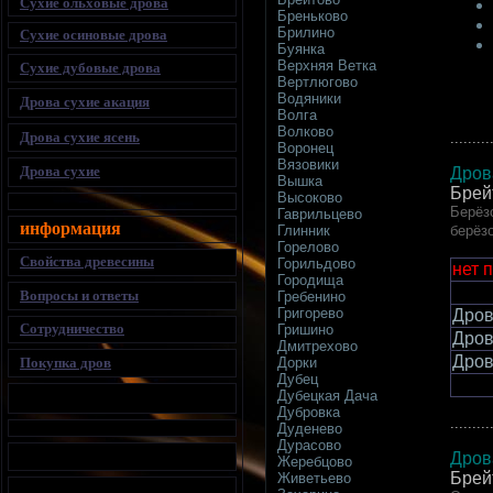
Сухие ольховые дрова
Бреньково
Брилино
Сухие осиновые дрова
Буянка
Верхняя Ветка
Сухие дубовые дрова
Вертлюгово
Водяники
Дрова сухие акация
Волга
Волково
Дрова сухие ясень
.........
Воронец
Вязовики
Дрова сухие
Дров
Вышка
Брей
Высоково
Берёз
Гаврильцево
информация
берёз
Глинник
Горелово
Свойства древесины
Горильдово
нет 
Городища
Вопросы и ответы
Гребенино
Григорево
Дров
Сотрудничество
Гришино
Дров
Дмитрехово
Дров
Покупка дров
Дорки
Дубец
Дубецкая Дача
Дубровка
.........
Дуденево
Дурасово
Дров
Жеребцово
Брей
Живетьево