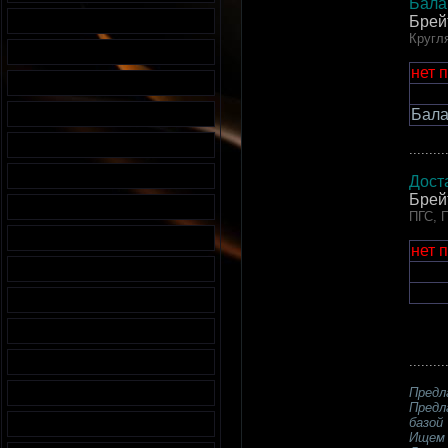
Бала
Брей
Кругл
нет 
Бала
.........
Дост
Брей
ПГС, П
нет 
.........
Предл
Предл
базой
Ищем 