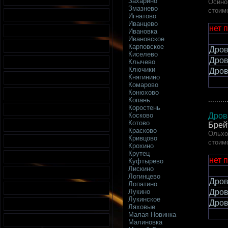
Захарино
Осино
Змазнево
стоим
Игнатово
Иванцево
нет 
Ивановка
Ивановское
Карповское
Дров
Киселево
Дров
Клычево
Ключики
Дров
Княгинино
Комарово
Конюхово
.........
Копань
Коростень
Дров
Косково
Котово
Брей
Красково
Ольхо
Кривцово
стоим
Крохино
Крутец
нет 
Куфтырево
Лискино
Логинцево
Дров
Лопатино
Дров
Лукино
Лукинское
Дров
Ляховые
Малая Новинка
Малиновка