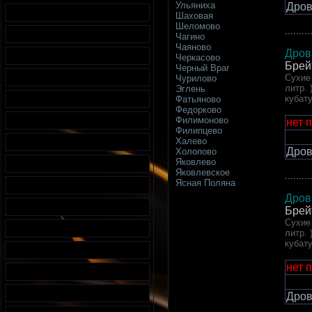
Ульяниха
Дров
Шаховая
Шеломово
.........
Чагино
Чаяново
Дров
Черкасово
Брей
Черный Враг
Сухие 
Чурилово
литр. 
Эглень
кубат
Фатьяново
Федорково
Филимоново
нет 
Филипцево
Халево
Дров
Холопово
Яковлево
Яковлевское
.........
Ясная Поляна
Дров
Брей
Сухие 
литр. 
кубат
нет 
Дров