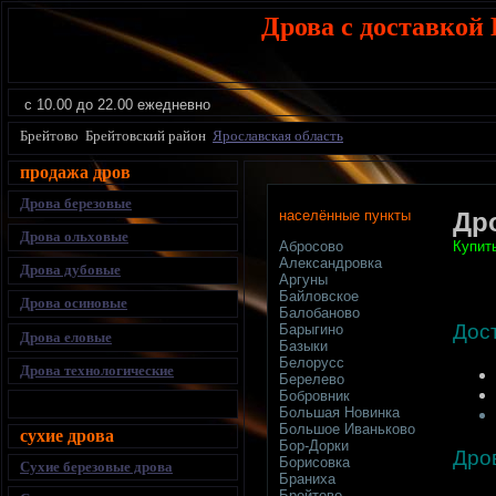
Дрова с доставкой
с 10.00 до 22.00 ежедневно
Брейтово Брейтовский район
Ярославская область
продажа дров
Дрова березовые
населённые пункты
Др
Дрова ольховые
Купит
Абросово
Александровка
Дрова дубовые
Аргуны
Байловское
Дрова осиновые
Балобаново
Дос
Барыгино
Дрова еловые
Базыки
Белорусс
Дрова технологические
Берелево
Бобровник
Большая Новинка
Большое Иваньково
сухие дрова
Бор-Дорки
Дро
Борисовка
Сухие березовые дрова
Браниха
Брейтово