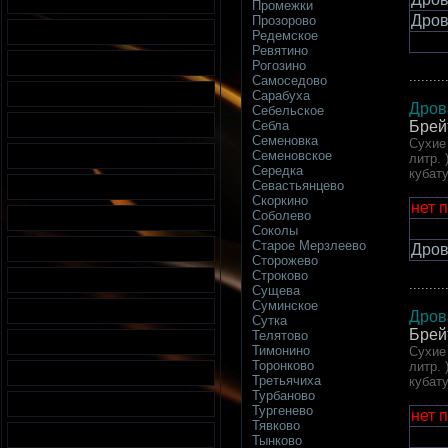
Промежки
Дров
Прозорово
Редемское
Ревятино
Рогозино
.........
Самоседово
Сарабуха
Дров
Себельское
Брей
Себла
Семеновка
Сухие 
Семеновское
литр. 
Середка
кубат
Севастьянцево
Скоркино
нет 
Соболево
Соколы
Старое Мерзлеево
Дров
Сторожево
Строково
.........
Сущева
Суминское
Дров
Сутка
Брей
Телятово
Тимонино
Сухие 
Торонково
литр. 
Третьячиха
кубат
Турбаново
Тургенево
нет 
Тявково
Тынково