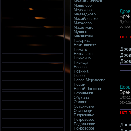
Малый Липовец
.........
Манилово
Медухово
Дров
Медведково
Брей
Михайловское
Дубов
Михалево
основ
Михалково
Мусино
Мясниково
нет 
Назариха
Никитинское
Дров
Никола
Никольское
Дров
Никулино
Дров
Нивищи
Носова
Новинка
Новое
.........
Новое Мерзлеево
Новый
Дров
Новый Покровок
Брей
Ножовники
Отход
Обухово
Орлово
отход
Остряковка
Овинчищи
нет 
Патрюшино
Петровское
Подольское
Дров
Покровское
Дров