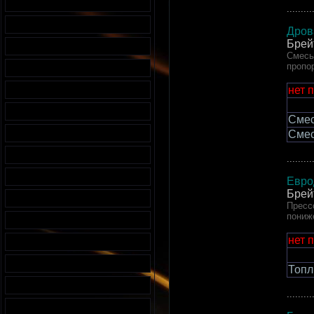
.........
Дров
Брей
Смесь
пропо
нет 
Смес
Смес
.........
Евро
Брей
Пресс
пониж
нет 
Топл
.........