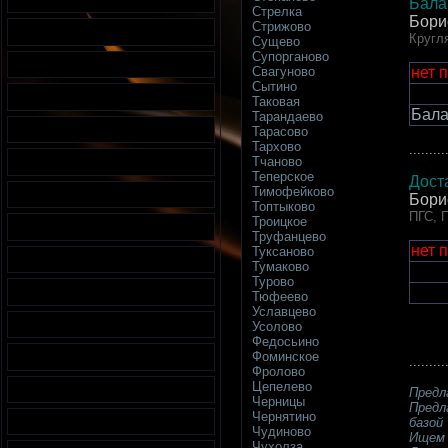
Бала
Стрелка
Бори
Стрижово
Кругл
Сущево
Супорганово
нет 
Свагуново
Сытино
Таковая
Бала
Тарандаево
Тарасово
Тархово
.........
Тчаново
Теперское
Дост
Тимофейково
Бори
Топтыково
ПГС, П
Троицкое
Труфанцево
нет 
Туксаново
Тумаково
Турово
Тюфеево
Уславцево
Усолово
Федосьино
Фоминское
.........
Фролово
Цепелево
Предл
Черницы
Предл
Чернятино
базой
Чудиново
Ищем 
Чухолза