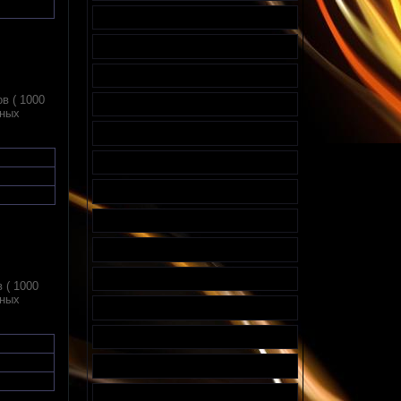
в ( 1000
вных
 ( 1000
вных