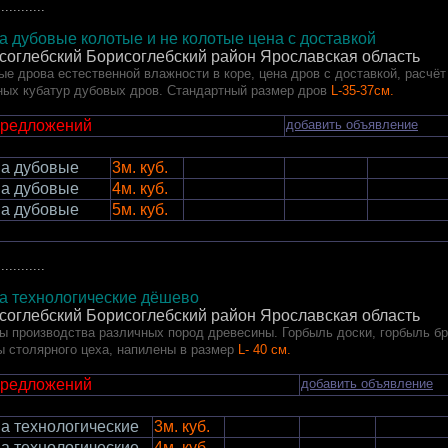
............
а дубовые колотые и не колотые цена с доставкой
соглебский Борисоглебский район Ярославская область
ые дрова естественной влажности в коре, цена дров с доставкой, расчёт
ных кубатур дубовых дров. Стандартный размер дров
L-35-37см.
предложений
добавить объявление
а дубовые
3м. куб.
а дубовые
4м. куб.
а дубовые
5м. куб.
............
а технологические дёшево
соглебский Борисоглебский район Ярославская область
ы производства различных пород древесины. Горбыль доски, горбыль бр
ы столярного цеха, напилены в размер
L- 40 см.
предложений
добавить объявление
а технологические
3м. куб.
а технологические
4м. куб.