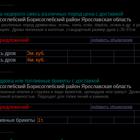
............
а недорого смесь различных пород цена с доставкой
соглебский Борисоглебский район Ярославская область
 различных пород древесины: ясень, липа, клён, берёза, осина и др. в 
рциях. Дрова пиленные и колотые, стандартный размер дров L-35-37см.
предложений
добавить объявление
ь дров
3м. куб.
ь дров
4м. куб.
............
дрова или топливные брикеты с доставкой
соглебский Борисоглебский район Ярославская область
ованные опилки и стружка в виде брикетов, цилиндров или гранул. Дрова
енной влажностью. Подходят для топки печей и каминов.
предложений
добавить объявление
ивные брикеты
1т.
............