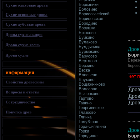
Березники
Сухие ольховые дрова
Боловино
Борисоглебский
Сухие осиновые дрова
Борисовское
Бородино
Сухие дубовые дрова
Борушка
Брюхово
Дрова сухие акация
Буйкино
.........
Булаково
Дрова сухие ясень
Булдырица
Дров
Бурмакино
Бори
Дрова сухие
Варусово
Берёз
Вертлово
берёз
Верзино
Веска
информация
Власьево
нет 
Внуково
Свойства древесины
Вощажниково
Волосово
Дров
Вопросы и ответы
Высочково
Дров
Гартово
Сотрудничество
Дров
Гавино
Георгиевское
Покупка дров
Глазково
Глинка
.........
Голубково
Гора-Сипягина
Дров
Горки
Бори
Городище