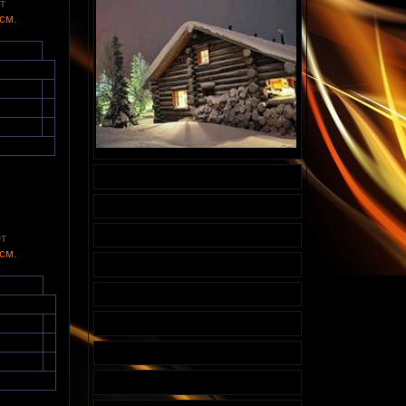
т
7см.
ёт
7см.