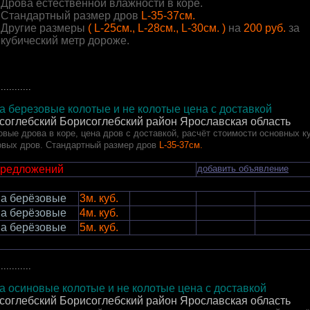
Дрова естественной влажности в коре.
Стандартный размер дров
L-35-37см.
Другие размеры
( L-25см., L-28см., L-30см. )
на
200 руб.
за
кубический метр дороже.
............
а березовые колотые и не колотые цена с доставкой
соглебский Борисоглебский район Ярославская область
овые дрова в коре, цена дров с доставкой, расчёт стоимости основных к
овых дров. Стандартный размер дров
L-35-37см.
предложений
добавить объявление
а берёзовые
3м. куб.
а берёзовые
4м. куб.
а берёзовые
5м. куб.
............
а осиновые колотые и не колотые цена с доставкой
соглебский Борисоглебский район Ярославская область