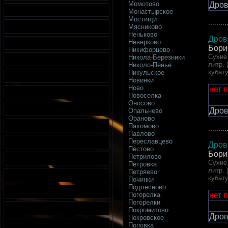
Момотово
Дров
Монастырское
Мостищи
.........
Мясниково
Неньково
Дров
Неверково
Бори
Никифорцево
Сухие 
Никола-Березники
литр. 
Николо-Пенье
кубат
Никульское
Новинки
Ново
нет 
Новоселка
Оносово
Дров
Опальнево
Ораново
Пахомово
.........
Павлово
Переславцево
Дров
Пестово
Бори
Петрилово
Сухие 
Петровка
литр. 
Петряево
кубат
Починки
Подлесново
нет 
Погорелка
Погорелки
Покромитово
Дров
Покровское
Поповка