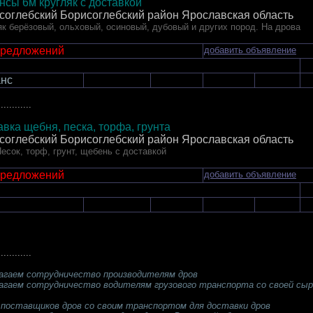
нсы 6м кругляк с доставкой
соглебский Борисоглебский район Ярославская область
як берёзовый, ольховый, осиновый, дубовый и других пород. На дрова
предложений
добавить объявление
нс
............
авка щебня, песка, торфа, грунта
соглебский Борисоглебский район Ярославская область
есок, торф, грунт, щебень с доставкой
предложений
добавить объявление
............
агаем сотрудничество производителям дров
агаем сотрудничество водителям грузового транспорта со своей сыр
поставщиков дров со своим транспортом для доставки дров