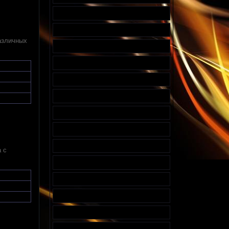
различных
 с