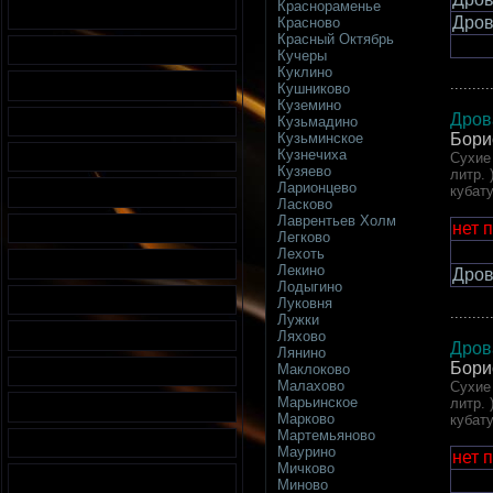
Краснораменье
Дров
Красново
Красный Октябрь
Кучеры
Куклино
.........
Кушниково
Куземино
Дров
Кузьмадино
Бори
Кузьминское
Кузнечиха
Сухие 
Кузяево
литр. 
Ларионцево
кубат
Ласково
Лаврентьев Холм
нет 
Легково
Лехоть
Лекино
Дров
Лодыгино
Луковня
.........
Лужки
Ляхово
Дров
Лянино
Бори
Маклоково
Малахово
Сухие 
Марьинское
литр. 
Марково
кубат
Мартемьяново
Маурино
нет 
Мичково
Миново