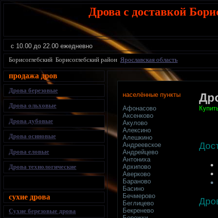
Дрова с доставкой Бори
с 10.00 до 22.00 ежедневно
Борисоглебский Борисоглебский район
Ярославская область
продажа дров
Дрова березовые
населённые пункты
Др
Дрова ольховые
Купит
Афонасово
Аксенково
Дрова дубовые
Акулово
Алексино
Дрова осиновые
Алешкино
Дос
Андреевское
Дрова еловые
Андрейцево
Антониха
Дрова технологические
Архипово
Аверково
Бараново
Басино
Бечмерово
сухие дрова
Дро
Беглицево
Бекренево
Сухие березовые дрова
Бережки