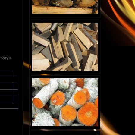
убатур