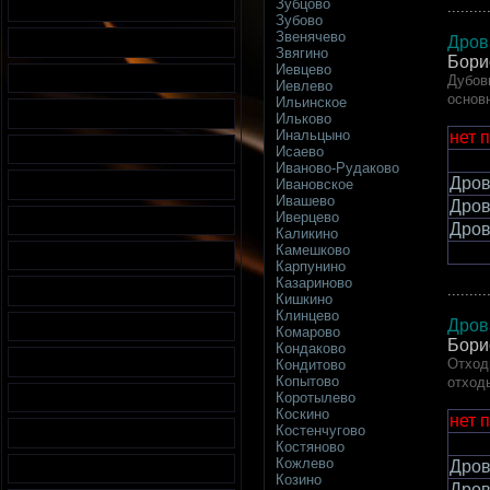
Зубцово
.........
Зубово
Звенячево
Дров
Звягино
Бори
Иевцево
Дубов
Иевлево
основ
Ильинское
Ильково
Инальцыно
нет 
Исаево
Иваново-Рудаково
Дров
Ивановское
Ивашево
Дров
Иверцево
Дров
Каликино
Камешково
Карпунино
Казариново
.........
Кишкино
Клинцево
Дров
Комарово
Бори
Кондаково
Отход
Кондитово
Копытово
отход
Коротылево
Коскино
нет 
Костенчугово
Костяново
Кожлево
Дров
Козино
Дров