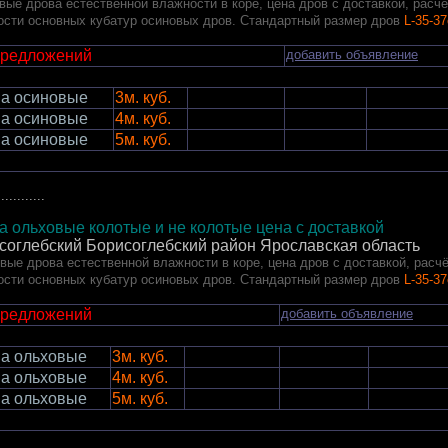
вые дрова естественной влажности в коре, цена дров с доставкой, расчё
ости основных кубатур осиновых дров. Стандартный размер дров
L-35-3
предложений
добавить объявление
а осиновые
3м. куб.
а осиновые
4м. куб.
а осиновые
5м. куб.
............
а ольховые колотые и не колотые цена с доставкой
соглебский Борисоглебский район Ярославская область
вые дрова естественной влажности в коре, цена дров с доставкой, расч
ости основных кубатур осиновых дров. Стандартный размер дров
L-35-3
предложений
добавить объявление
а ольховые
3м. куб.
а ольховые
4м. куб.
а ольховые
5м. куб.