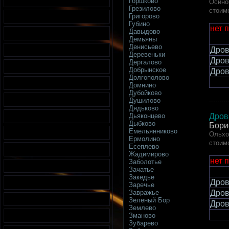
Горшково
Осино
Грезилово
стоим
Григорово
Губино
нет 
Давыдово
Демьяны
Денисьево
Дров
Деревеньки
Дров
Дергалово
Добрынское
Дров
Долгополово
Домнино
Дубойково
.........
Душилово
Дядьково
Дров
Дьяконцево
Дыбково
Бори
Емельянниково
Ольхо
Ермолино
стоим
Есеплево
Жадимирово
нет 
Заболотье
Зачатье
Закедье
Дров
Заречье
Дров
Завражье
Зеленый Бор
Дров
Землево
Зманово
Зубарево