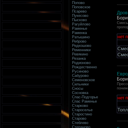
Попово
.........
Поповское
Псарево
Дров
Пукесово
Бори
Пысково
Смесь
Рагуйлово
пропо
Раменье
Раменка
нет 
Ратышино
Реброво
Редкошово
Смес
Ременники
Ревякино
Смес
Резанка
Родионово
.........
Рождественно
Русиново
Евро
Сабурово
Бори
Семеновское
Пресс
Сильники
пониж
Сносы
Сосновка
Спас-Подгорье
нет 
Спас Раменье
Старково
Топл
Староселье
Старостино
Старово
.........
Стеблево
Степаново