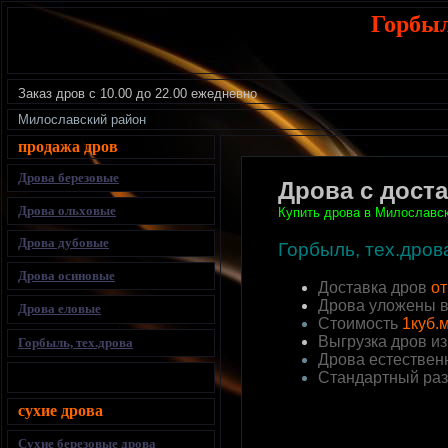
Горбы
Заказ дров
с 10.00 до 22.00 ежедневно
Милославский район
продажа дров
Дрова березовые
Дрова с дост
Дрова ольховые
Купить дрова в
Милославск
Дрова дубовые
Горбыль, тех.дров
Дрова осиновые
Доставка дров
от
Дрова уложены 
Дрова еловые
Стоимость
1куб.м
Выгрузка дров и
Горбыль, тех.дрова
Дрова естествен
Стандартный раз
сухие дрова
Сухие березовые дрова
.....................