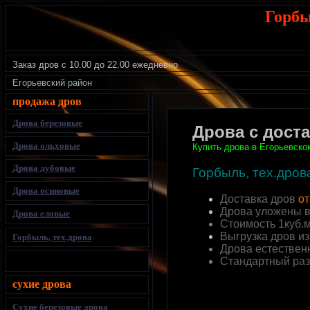
Горб
Заказ дров
с 10.00 до 22.00 ежедневно
Егорьевский район
продажа дров
Дрова березовые
Дрова с дост
Дрова ольховые
Купить дрова в
Егорьевско
Дрова дубовые
Горбыль, тех.дров
Дрова осиновые
Доставка дров
от
Дрова уложены 
Дрова еловые
Стоимость 1куб.
Выгрузка дров и
Горбыль, тех.дрова
Дрова естествен
Стандартный раз
сухие дрова
Сухие березовые дрова
.....................