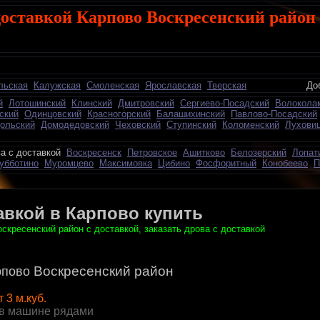
доставкой Карпово Воскресенский район
льская
Калужская
Смоленская
Ярославская
Тверская
Добавить о
й
Лотошинский
Клинский
Дмитровский
Сергиево-Посадский
Волокола
ский
Одинцовский
Красногорский
Балашихинский
Павлово-Посадский
ольский
Домодедовский
Чеховский
Ступинский
Коломенский
Лухови
 с доставкой
Воскресенск
Петровское
Ашитково
Белозерский
Лопат
убботино
Муромцево
Максимовка
Цибино
Фосфоритный
Конобеево
П
авкой в Карпово купить
скресенский район с доставкой, заказать дрова с доставкой
Воскресенский район
рпово
т 3 м.куб.
в машине рядами