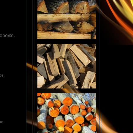
дороже.
ов.
ых