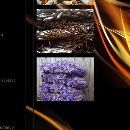
ых
х кубатур
 кубатур