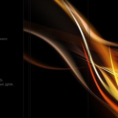
рного
0%
ых дров.