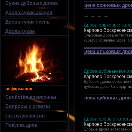
Сухие дубовые дрова
цена осиновых дров
Дрова сухие акация
.....................
Дрова сухие ясень
Дрова ольховые колот
Карпово Воскресенск
Дрова сухие
Ольховые дрова естествен
кубатур осиновых дров. С
цена ольховых дров
.....................
Дрова дубовые ко
Карпово Воскресенск
Дубовые дрова естественн
дубовых дров. Стандартн
информация
Свойства древесины
цена дубовых дров 
Вопросы и ответы
.....................
Сотрудничество
Дрова еловые кол
Карпово Воскресенск
Покупка дров
Еловые дрова естественно