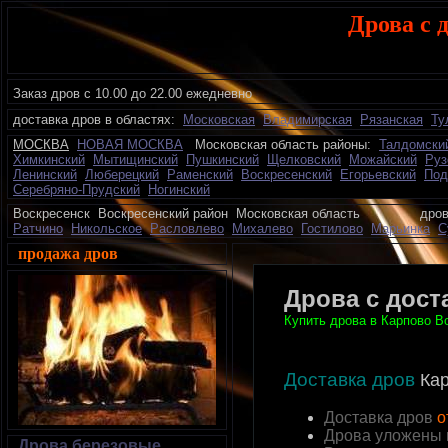
Дрова с 
Заказ дров с 10.00 до 22.00 ежедневно
доставка дров в областях:
Московская
Владимирская
Рязанская
Ту
МОСКВА
НОВАЯ МОСКВА
Московская область районы:
Талдомски
Химкинский
Мытищинский
Пушкинский
Щелковский
Можайский
Руз
Ленинский
Люберецкий
Раменский
Воскресенский
Егорьевский
Под
Серебряно-Прудский
Ногинский
Воскресенск Воскресенский район Московская область дрова
Ратчино
Никольское
Расловлево
Михалево
Гостилово
Марьинка
С
продажа дров
Дрова с дост
Купить дрова в Карпово Во
Доставка дров
Ка
Доставка дров
о
Дрова уложены 
Дрова березовые