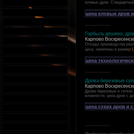
еловых дров. Стандартный
цена еловые дров и
.....................
Горбыль дёшево, дров
Карпово Воскресенск
Отходы производства разл
цеха, напилены в размер
L
цена технологическ
.....................
Дрова березовые сухи
Карпово Воскресенск
Дрова березовые в сетках.
влажности, цена дров с д
цена сухих дров и 
.....................
Предлагаем сотрудничес