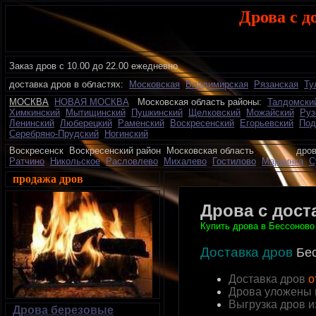
Дрова с д
Заказ дров с 10.00 до 22.00 ежедневно
доставка дров в областях:
Московская
Владимирская
Рязанская
Ту
МОСКВА
НОВАЯ МОСКВА
Московская область районы:
Талдомски
Химкинский
Мытищинский
Пушкинский
Щелковский
Можайский
Руз
Ленинский
Люберецкий
Раменский
Воскресенский
Егорьевский
Под
Серебряно-Прудский
Ногинский
Воскресенск Воскресенский район Московская область дрова
Ратчино
Никольское
Расловлево
Михалево
Гостилово
Марьинка
С
продажа дров
Дрова с дост
Купить дрова в Бессоново 
Доставка дров
Бе
Доставка дров
о
Дрова уложены 
Выгрузка дров 
Дрова березовые