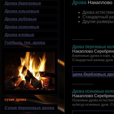
Дрова
Накаплово
Дрова березовые
Дрова ольховые
Дрова естествен
Стандартный ра
Дрова дубовые
Другие размеры
Дрова осиновые
Дрова еловые
.....................
Горбыль тех. дрова
Дрова березовые коло
Накаплово Серебрян
Берёзовые дрова в коре, ц
Стандартный размер дров
цена берёзовых дро
.....................
Дрова осиновые колот
Накаплово Серебрян
сухие дрова
Осиновые дрова естествен
кубатур осиновых дров. С
Сухие березовые дрова