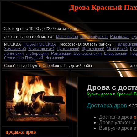
Дрова Красный Пах
Заказ дров с 10.00 до 22.00 ежедневно
доставка дров в областях:
Московская
Владимирская
Рязанская
Ту
МОСКВА
НОВАЯ МОСКВА
Московская область районы:
Талдомски
Химкинский
Мытищинский
Пушкинский
Щелковский
Можайский
Руз
Ленинский
Люберецкий
Раменский
Воскресенский
Егорьевский
Под
Серебряно-Прудский
Ногинский
Серебряные Пруды Серебряно Прудский район дрова
Дрова с дост
Купить дрова в Красный П
Доставка дров
Кра
Доставка дров
о
Дрова уложены 
Выгрузка дров 
продажа дров