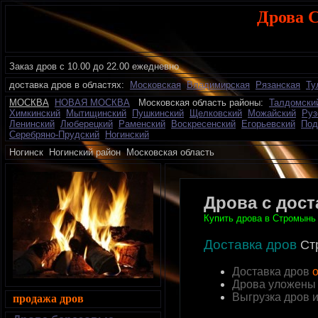
Дрова 
Заказ дров с 10.00 до 22.00 ежедневно
доставка дров в областях:
Московская
Владимирская
Рязанская
Ту
МОСКВА
НОВАЯ МОСКВА
Московская область районы:
Талдомски
Химкинский
Мытищинский
Пушкинский
Щелковский
Можайский
Руз
Ленинский
Люберецкий
Раменский
Воскресенский
Егорьевский
Под
Серебряно-Прудский
Ногинский
Ногинск Ногинский район Московская область дро
Дрова с дос
Купить дрова в Стромынь 
Доставка дров
Ст
Доставка дров
о
Дрова уложены
Выгрузка дров 
продажа дров