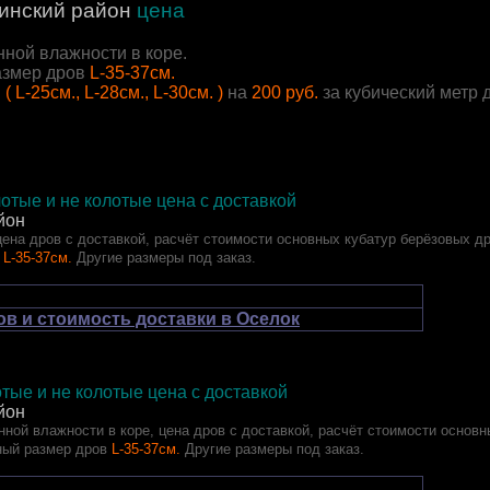
инский район
цена
нной влажности в коре.
азмер дров
L-35-37см.
ы
( L-25см., L-28см., L-30см. )
на
200 руб.
за кубический метр
отые и не колотые цена с доставкой
йон
цена дров с доставкой, расчёт стоимости основных кубатур берёзовых др
L-35-37см.
Другие размеры под заказ.
ов и стоимость доставки в Оселок
тые и не колотые цена с доставкой
йон
ной влажности в коре, цена дров с доставкой, расчёт стоимости основн
ный размер дров
L-35-37см.
Другие размеры под заказ.