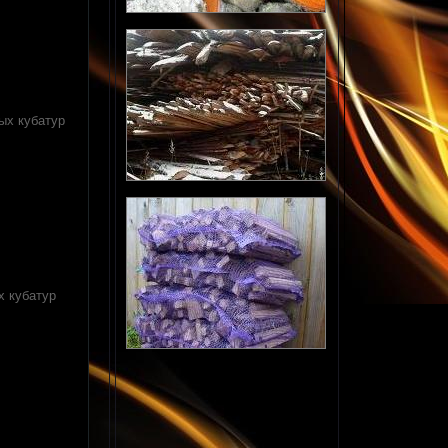
ых кубатур
х кубатур