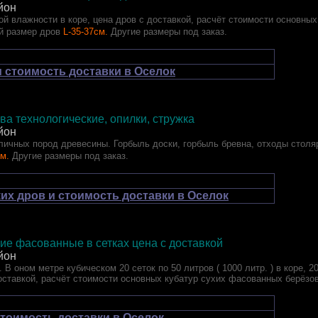
йон
й влажности в коре, цена дров с доставкой, расчёт стоимости основных
й размер дров
L-35-37см.
Другие размеры под заказ.
 стоимость доставки в Оселок
ва технологические, опилки, стружка
йон
ичных пород древесины. Горбыль доски, горбыль бревна, отходы столяр
см.
Другие размеры под заказ.
их дров и стоимость доставки в Оселок
ие фасованные в сетках цена с доставкой
йон
 В оном метре кубическом 20 сеток по 50 литров ( 1000 литр. ) в коре, 
оставкой, расчёт стоимости основных кубатур сухих фасованных берёзо
стоимость доставки в Оселок