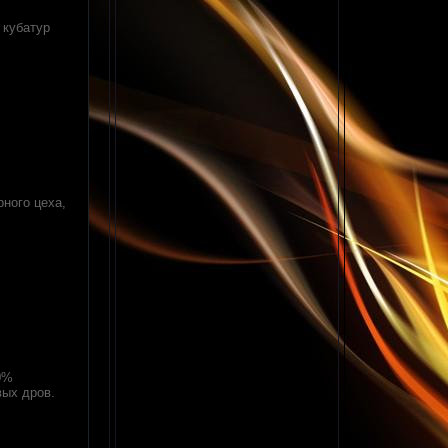
 кубатур
ного цеха,
20%
вых дров.