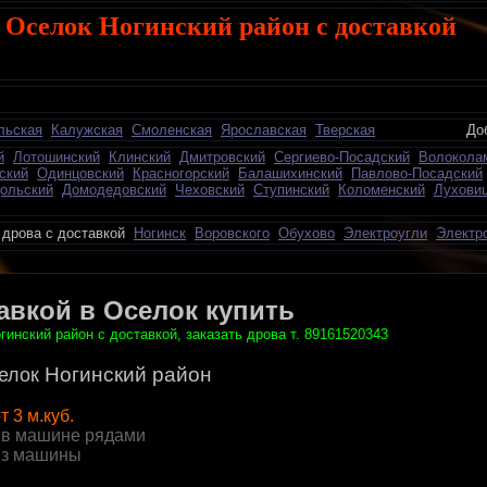
 Оселок Ногинский район с доставкой
льская
Калужская
Смоленская
Ярославская
Тверская
Добавить о
й
Лотошинский
Клинский
Дмитровский
Сергиево-Посадский
Волокола
ский
Одинцовский
Красногорский
Балашихинский
Павлово-Посадский
ольский
Домодедовский
Чеховский
Ступинский
Коломенский
Лухови
ва с доставкой
Ногинск
Воровского
Обухово
Электроугли
Электр
авкой в Оселок купить
гинский район с доставкой, заказать дрова т. 89161520343
Ногинский район
елок
т 3 м.куб.
 в машине рядами
из машины