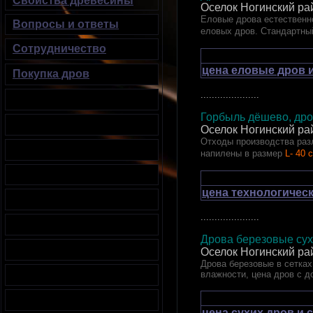
Свойства древесины
Оселок Ногинский ра
Еловые дрова естественно
Вопросы и ответы
еловых дров. Стандартны
Сотрудничество
цена еловые дров и
Покупка дров
.....................
Горбыль дёшево, дро
Оселок Ногинский ра
Отходы производства разл
напилены в размер
L- 40 
цена технологическ
.....................
Дрова березовые сух
Оселок Ногинский ра
Дрова березовые в сетках.
влажности, цена дров с д
цена сухих дров и 