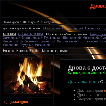
Дрова
Заказ дров с 10.00 до 22.00 ежедневно
доставка дров в областях:
Московская
Владимирская
Рязанская
Ту
МОСКВА
НОВАЯ МОСКВА
Московская область районы:
Талдомски
Химкинский
Мытищинский
Пушкинский
Щелковский
Можайский
Руз
Ленинский
Люберецкий
Раменский
Воскресенский
Егорьевский
Под
Серебряно-Прудский
Ногинский
Ногинск Ногинский район Московская область дро
Дрова с дост
Купить дрова в Оселок Но
Доставка дров
Ос
Доставка дров
о
Дрова уложены
Выгрузка дров 
продажа дров