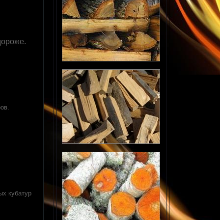
 дороже.
ов.
ых кубатур