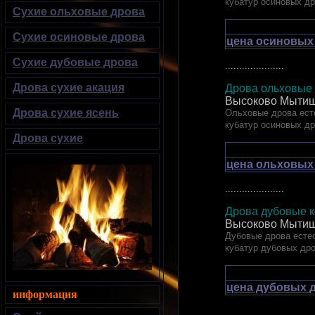
кубатур осиновых д
Сухие ольховые дрова
Сухие осиновые дрова
цена осиновых
Сухие дубовые дрова
.....................
Дрова сухие акация
Дрова ольховые 
Высоково Мытищ
Дрова сухие ясень
Ольховые дрова есте
кубатур осиновых д
Дрова сухие
цена ольховых
.....................
Дрова дубовые
Высоково Мытищ
Дубовые дрова естес
кубатур дубовых др
цена дубовых д
информация
.....................