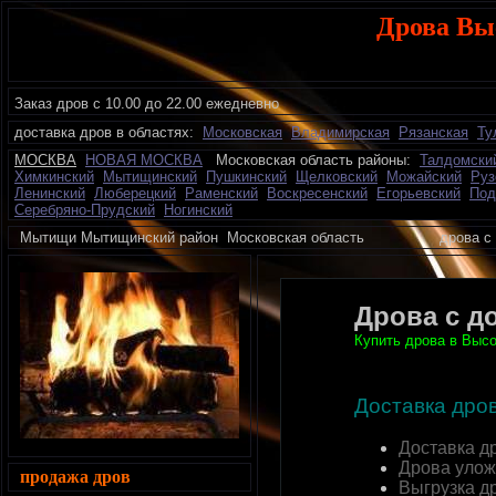
Дрова Вы
Заказ дров с 10.00 до 22.00 ежедневно
доставка дров в областях:
Московская
Владимирская
Рязанская
Ту
МОСКВА
НОВАЯ МОСКВА
Московская область районы:
Талдомски
Химкинский
Мытищинский
Пушкинский
Щелковский
Можайский
Руз
Ленинский
Люберецкий
Раменский
Воскресенский
Егорьевский
Под
Серебряно-Прудский
Ногинский
Мытищи Мытищинский район Московская область дрова с 
Дрова с д
Купить дрова в Высо
Доставка дро
Доставка д
Дрова улож
продажа дров
Выгрузка д