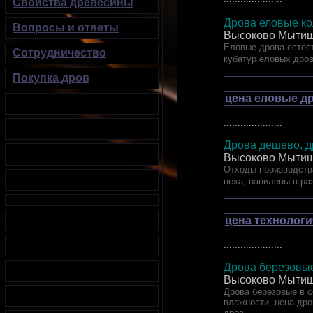
Свойства древесины
Дрова еловые 
Вопросы и ответы
Высоково Мытищ
Еловые дрова естест
Сотрудничество
кубатур еловых дро
Покупка дров
цена еловые др
.....................
Дрова дешево, д
Высоково Мытищ
Отходы производства
цеха, напилены в ра
цена технологи
.....................
Дрова березовые
Высоково Мытищ
Дрова березовые в се
влажности, цена дро
дров.