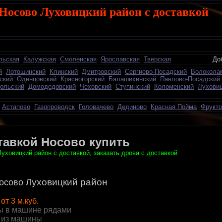
Носово Луховицкий район с доставкой
льская
Калужская
Смоленская
Ярославская
Тверская
Добавить о
й
Лотошинский
Клинский
Дмитровский
Сергиево-Посадский
Волокола
ский
Одинцовский
Красногорский
Балашихинский
Павлово-Посадский
ольский
Домодедовский
Чеховский
Ступинский
Коломенский
Лухови
Астапово
Газопроводск
Головачево
Дединово
Красная Пойма
Фрукто
тавкой Носово купить
уховицкий район с доставкой, заказать дрова с доставкой
Луховицкий район
осово
от 3 м.куб.
ы в машине рядами
 из машины