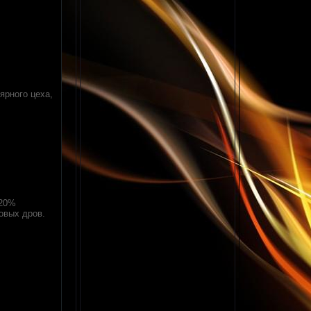
ярного цеха,
 20%
овых дров.