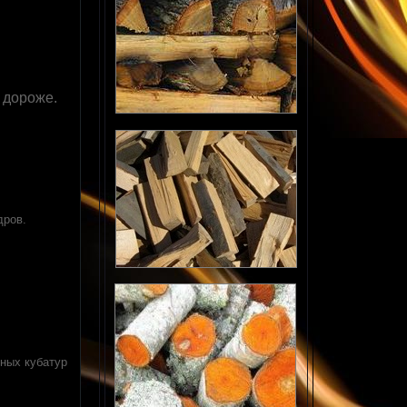
р дороже.
дров.
вных кубатур