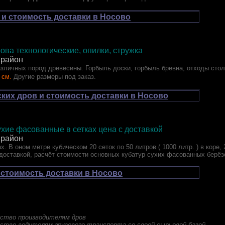
 и стоимость доставки в Носово
ова технологические, опилки, стружка
 район
зличных пород древесины. Горбыль доски, горбыль бревна, отходы стол
 см.
Другие размеры под заказ.
ских дров и стоимость доставки в Носово
хие фасованные в сетках цена с доставкой
 район
х. В оном метре кубическом 20 сеток по 50 литров ( 1000 литр. ) в коре,
 доставкой, расчёт стоимости основных кубатур сухих фасованных берёз
 стоимость доставки в Носово
ство производителям дров
ство водителям грузового транспорта со своей сырьевой базой