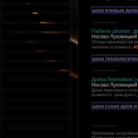
цена еловые дров
.....................
Горбыль дёшево, др
Носово Луховицкий
Отходы производства ра
напилены в размер
L- 40
цена технологиче
.....................
Дрова березовые су
Носово Луховицкий
Дрова березовые в сетка
влажности, цена дров с
цена сухих дров и
.....................
Предлагаем сотрудниче
Предлагаем сотрудниче