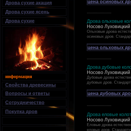
цена осиновых др
Дрова сухие акация
Дрова сухие ясень
.....................
Дрова сухие
Дрова ольховые кол
Носово Луховицкий
Ольховые дрова естеств
осиновых дров. Стандар
цена ольховых др
.....................
Дрова дубовые к
Носово Луховицкий
информация
Дубовые дрова естестве
дубовых дров. Стандарт
Свойства древесины
цена дубовых дро
Вопросы и ответы
Сотрудничество
.....................
Покупка дров
Дрова еловые ко
Носово Луховицкий
Еловые дрова естествен
еловых дров. Стандартн