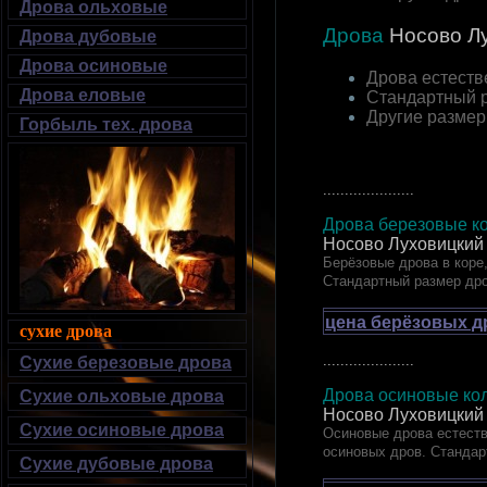
Дрова ольховые
Дрова
Носово
Лу
Дрова дубовые
Дрова осиновые
Дрова естеств
Дрова еловые
Стандартный 
Другие разме
Горбыль тех. дрова
.....................
Дрова березовые ко
Носово Луховицкий
Берёзовые дрова в коре,
Стандартный размер др
цена берёзовых д
сухие дрова
.....................
Сухие березовые дрова
Дрова осиновые кол
Сухие ольховые дрова
Носово Луховицкий
Сухие осиновые дрова
Осиновые дрова естеств
осиновых дров. Стандар
Сухие дубовые дрова