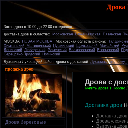
Дрова 
Заказ дров с 10.00 до 22.00 ежедневно
доставка дров в областях:
Московская
Владимирская
Рязанская
Ту
МОСКВА
НОВАЯ МОСКВА
Московская область районы:
Талдомски
Химкинский
Мытищинский
Пушкинский
Щелковский
Можайский
Руз
Ленинский
Люберецкий
Раменский
Воскресенский
Егорьевский
Под
Серебряно-Прудский
Ногинский
Луховицы Луховицкий район дрова с доставкой
Луховицы
Белоомут
продажа дров
Дрова с дос
Купить дрова в Носово Л
Доставка дров
Н
Доставка дров
Дрова уложен
Дрова березовые
Выгрузка дров