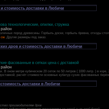
 и стоимость доставки в Любичи
ова технологические, опилки, стружка
 район
зличных пород древесины. Горбыль доски, горбыль бревна, отходы стол
 см.
Другие размеры под заказ.
ских дров и стоимость доставки в Любичи
хие фасованные в сетках цена с доставкой
 район
х. В оном метре кубическом 20 сеток по 50 литров ( 1000 литр. ) в коре,
 доставкой, расчёт стоимости основных кубатур сухих фасованных берёз
и стоимость доставки в Любичи
ство производителям дров
ство водителям грузового транспорта со своей сырьевой базой