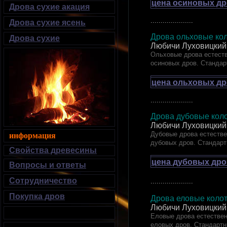
цена осиновых др
Дрова сухие акация
.....................
Дрова сухие ясень
Дрова ольховые кол
Дрова сухие
Любичи Луховицкий
Ольховые дрова естеств
осиновых дров. Стандар
цена ольховых др
.....................
Дрова дубовые к
Любичи Луховицкий
Дубовые дрова естестве
информация
дубовых дров. Стандарт
Свойства древесины
цена дубовых дро
Вопросы и ответы
Сотрудничество
.....................
Покупка дров
Дрова еловые ко
Любичи Луховицкий
Еловые дрова естествен
еловых дров. Стандартн