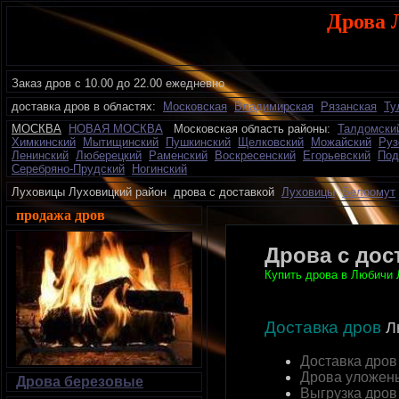
Дрова 
Заказ дров с 10.00 до 22.00 ежедневно
доставка дров в областях:
Московская
Владимирская
Рязанская
Ту
МОСКВА
НОВАЯ МОСКВА
Московская область районы:
Талдомски
Химкинский
Мытищинский
Пушкинский
Щелковский
Можайский
Руз
Ленинский
Люберецкий
Раменский
Воскресенский
Егорьевский
Под
Серебряно-Прудский
Ногинский
Луховицы Луховицкий район дрова с доставкой
Луховицы
Белоомут
продажа дров
Дрова с до
Купить дрова в Любичи Л
Доставка дров
Лю
Доставка дров
Дрова уложен
Дрова березовые
Выгрузка дров