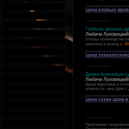
цена еловые дров
.....................
Горбыль дёшево, др
Любичи Луховицкий
Отходы производства ра
напилены в размер
L- 40
цена технологиче
.....................
Дрова березовые су
Любичи Луховицкий
Дрова березовые в сетка
влажности, цена дров с
цена сухих дров 
.....................
Предлагаем сотрудниче
Предлагаем сотрудниче