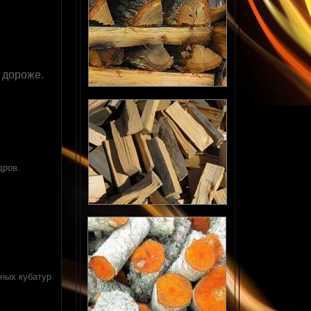
р дороже.
дров.
вных кубатур