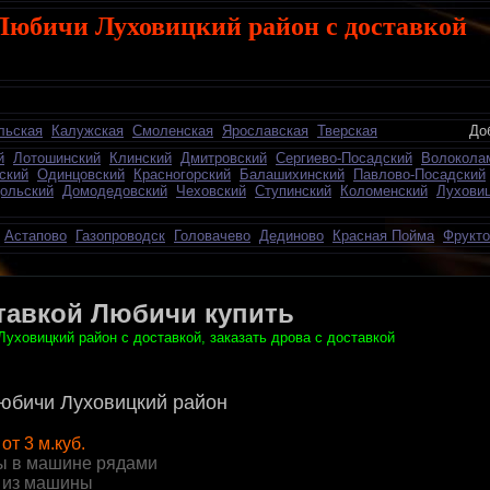
Любичи Луховицкий район с доставкой
льская
Калужская
Смоленская
Ярославская
Тверская
Добавить о
й
Лотошинский
Клинский
Дмитровский
Сергиево-Посадский
Волокола
ский
Одинцовский
Красногорский
Балашихинский
Павлово-Посадский
ольский
Домодедовский
Чеховский
Ступинский
Коломенский
Лухови
Астапово
Газопроводск
Головачево
Дединово
Красная Пойма
Фрукто
ставкой Любичи купить
уховицкий район с доставкой, заказать дрова с доставкой
бичи Луховицкий район
от 3 м.куб.
ы в машине рядами
 из машины