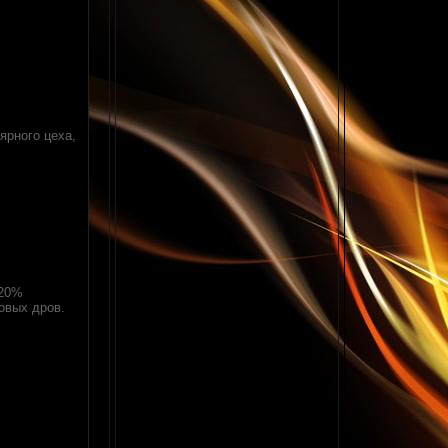
ярного цеха,
 20%
овых дров.