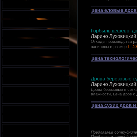
цена еловые дров
.....................
Горбыль дёшево, др
Ларино Луховицкий
Отходы производства ра
напилены в размер
L- 40
цена технологиче
.....................
Дрова березовые су
Ларино Луховицкий
Дрова березовые в сетка
влажности, цена дров с
цена сухих дров и
.....................
Предлагаем сотрудниче
Предлагаем сотрудниче