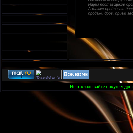
Ищем поставщиков дров
А также предлагаю дисп
продажи дров, приём зво
Не откладывайте покупку дров