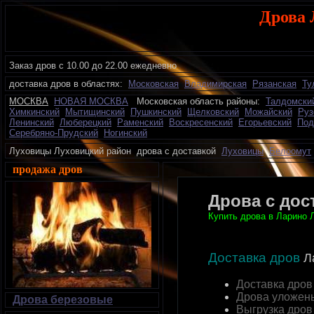
Дрова 
Заказ дров с 10.00 до 22.00 ежедневно
доставка дров в областях:
Московская
Владимирская
Рязанская
Ту
МОСКВА
НОВАЯ МОСКВА
Московская область районы:
Талдомски
Химкинский
Мытищинский
Пушкинский
Щелковский
Можайский
Руз
Ленинский
Люберецкий
Раменский
Воскресенский
Егорьевский
Под
Серебряно-Прудский
Ногинский
Луховицы Луховицкий район дрова с доставкой
Луховицы
Белоомут
продажа дров
Дрова с дос
Купить дрова в Ларино Л
Доставка дров
Л
Доставка дров
Дрова уложен
Дрова березовые
Выгрузка дров